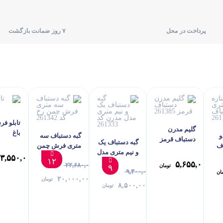
پرداخت در محل
۷ روز ضمانت بازگشت
تابلو ف
گلیم مدرن
باغ
و
گبه دستباف سه
دستباف قرمز
گبه دستباف یک
ف
متری فرش چمن
261385
و نیم متری مدل
رخ کد 261342
۳,۵۵۰,۰۰۰
۱۲
مدرن کد
۵,۶۵۵,۰۰۰
۲۲,۶۸۰,۰۰۰
تومان
۹
۹,۳۰۰,۰۰۰
261333
ان
۲۰,۰۰۰,۰۰۰
تومان
۸,۵۰۰,۰۰۰
تومان