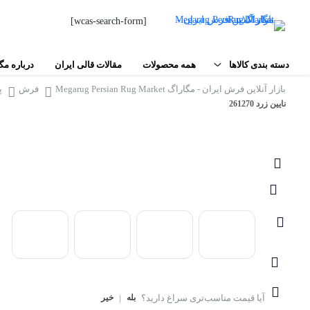
[wcas-search-form]
دسته بندی کالاها
همه محصولات
مقالات قالی ایران
درباره مگ
بازار آنلاین فرش ایران - مگاراگ Megarug Persian Rug Market
فرش
پ
فرش دستبافت
نایین زرد 261270
فرش‌های شهری
مواد اولیه فرش دستباف
اصفهان
تبریز
ابزار بافت فرش
مشهد
نقشه فرش و تابلو فرش
کاشان
محصولات جانبی
اردکان
کاشمر
سایر
بیرجند
آیا قیمت مناسب‌تری سراغ دارید؟
بله
|
خیر