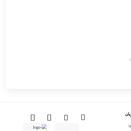
.
ان
ا