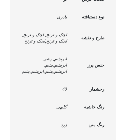
نقش ایرانی
نیمکت
یات قرآنی
نوع دستبافته
پادری
لچک و ترنج, لچک و ترنج,
طرح و نقشه
لچک و ترنج,لچک و ترنج
ابریشم, پشم,
جنس پرز
ابریشم,پشم,
ابریشم,پشم,ابریشم,پشم
رجشمار
40
رنگ حاشیه
گلبهی
رنگ متن
زرد