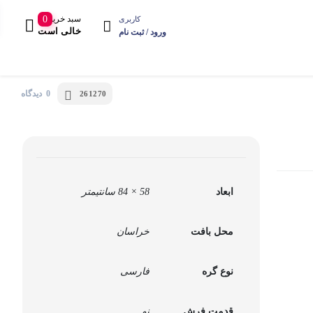
سبد خرید
0
کاربری
خالی است
ورود / ثبت نام
0 دیدگاه
261270
ایرانی سنتی
گبه
فرش‌های آنتیک
تندیس
گلیم
پشتی و کوسن
حیوانات
لیم فرش
آویز
گل و میوه
ابعاد
58 × 84 سانتیمتر
فره کردی
پادری
مذاهب
نه
پشتی
محل بافت
خراسان
منظره
مام ابریشم
صندلی
مینیاتور
نوع گره
فارسی
وزنی
کوسن
نقش اروپایی
منگوله
تابلوفرش
قدمت فرش
نو