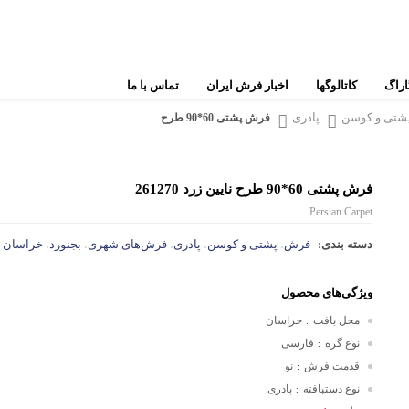
اراگ
کاتالوگها
اخبار فرش ایران
تماس با ما
شتی و کوسن
پادری
فرش پشتی 60*90 طرح
نایین
قوچان
بختیار
ترکمن
فرش پشتی 60*90 طرح نایین زرد 261270
ساروق
یلمه
Persian Carpet
گ
قم
هریس
دسته بندی:
فرش
پشتی و کوسن
پادری
فرش‌های شهری
بجنورد
خراسان
،
،
،
،
،
س
بیجار
بلوچ
ویژگی‌های محصول
س
فرش‌های عشایری و روستایی
فرش‌های مدرن
محل بافت
خراسان
:
ت
نوع گره
فارسی
:
شیراز
فرش‌های کم کارکرد
س
قدمت فرش
نو
:
ملایر
نوع دستبافته
پادری
:
فرش‌های تجاری