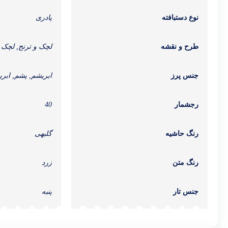
نوع دستبافته
پادری
طرح و نقشه
لچک و ترنج, لچک و
جنس پرز
ابریشم, پشم, ابر
رجشمار
40
رنگ حاشیه
گلبهی
رنگ متن
زرد
جنس تار
پنبه