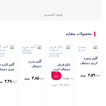
تحویل اکسپرس
محصولات مشابه
گلیم سفره
گلیم مدرن
کردی دستباف
تابلو فرش
گلیم کناره د
دستباف
مربع 261176
دستباف اسب
متری دستبا
261084
تندر 261038
261133
۲,۵۹۰,۰۰۰
تومان
۲۲
۳,۸۵۰,۰۰۰
۱۶,۵۰۰,۰۰۰
تومان
۳,۳۸۰,۰۰۰
توم
۱۲,۹۸۶,۰۰۰
تومان