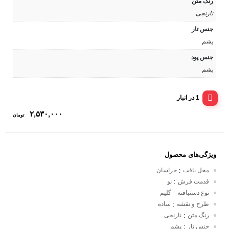
رنگ متن
نارنجی
جنس تار
پشم
جنس پود
پشم
1 در انبار
۲,۵۳۰,۰۰۰
تومان
ویژگی‌های محصول
محل بافت
خراسان
:
قدمت فرش
نو
:
نوع دستبافته
گلیم
:
طرح و نقشه
ساده
:
رنگ متن
نارنجی
:
جنس تار
پشم
: