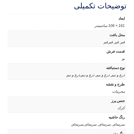
توضیحات تکمیلی
ابعاد
161 × 106 سانتیمتر
محل بافت
قم, قم, قم,قم
قدمت فرش
نو
نوع دستبافته
ذرع و نیم, ذرع و نیم, ذرع و نیم,ذرع و نیم
طرح و نقشه
محرمات
جنس پرز
کرک
رنگ حاشیه
سرمه‌ای, سرمه‌ای, سرمه‌ای,سرمه‌ای
رنگ متن