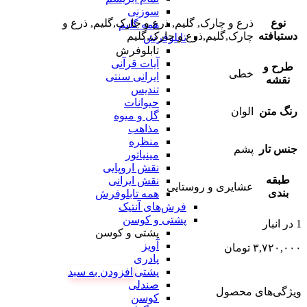
سوزنی
نوع
ذرع و چارک, گلیم, ذرع و چارک,گلیم, ذرع و
همه گلیم
دستبافته
چارک,گلیم,ذرع و چارک,گلیم
تابلوفرش
تابلوفرش
آیات قرآنی
طرح و
خطی
ایرانی سنتی
نقشه
تندیس
حیوانات
رنگ متن
الوان
گل و میوه
مذاهب
منظره
جنس تار
پشم
مینیاتور
نقش اروپایی
طبقه
نقش ایرانی
عشایری و روستایی
بندی
همه تابلوفرش
فرش‌های آنتیک
پشتی و کوسن
1 در انبار
پشتی و کوسن
آویز
۳,۷۲۰,۰۰۰
تومان
پادری
افزودن به سبد
پشتی
صندلی
ویژگی‌های محصول
کوسن