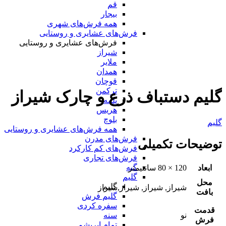
قم
بیجار
همه فرش‌های شهری
فرش‌های عشایری و روستایی
فرش‌های عشایری و روستایی
شیراز
ملایر
همدان
قوچان
ترکمن
گلیم دستباف ذرع و چارک شیراز
یلمه
هریس
بلوچ
گلیم
همه فرش‌های عشایری و روستایی
فرش‌های مدرن
توضیحات تکمیلی
فرش‌های کم کارکرد
فرش‌های تجاری
گبه
ابعاد
120 × 80 سانتیمتر
گلیم
محل
گلیم
شیراز, شیراز, شیراز,شیراز
بافت
گلیم فرش
سفره کردی
قدمت
نو
سنه
فرش
تمام ابریشم