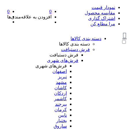
نمودار قیمت
0
0
مقایسه محصول
افزودن به علاقه‌مندی‌ها
اشتراک گذاری
مرا مطلع کن
دسته بندی کالاها
دسته بندی کالاها
فرش دستبافت
فرش دستبافت
فرش‌های شهری
فرش‌های شهری
اصفهان
تبریز
مشهد
کاشان
اردکان
کاشمر
بیرجند
کرمان
نایین
بختیار
ساروق