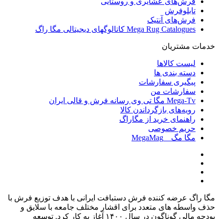
فرش‌های عشایری و روستایی
تابلوفرش
فرش‌های آنتیک
Mega Rug Catalogues کاتالوگهای دیجیتالی مگا راگ
خدمات مشتریان
لیست کالاها
دسته بندی ها
پیگیری سفارشات
سفارشات من
Mega-Tv مگا تی وی رسانه فرش و قالی ایران
رویه‌های بازگرداندن کالا
راهنمای خرید از مگاراگ
حریم خصوصی
مگا مگ _ MegaMag
مگا راگ عرضه کننده فرش دستبافت ایرانی با هدف توزیع فرش با
حذف واسطه های متعدد برای اقشار مختلف جامعه با سلایق و
بودجه مالی گوناگون در سال
۱۴۰۰
آغاز به کار کرد
.
توسعه