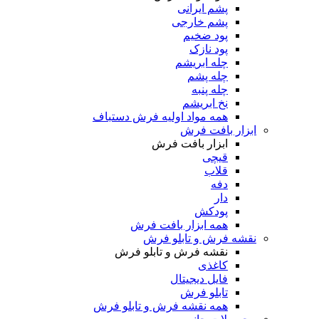
پشم ایرانی
پشم خارجی
پود ضخیم
پود نازک
چله ابریشم
چله پشم
چله پنبه
نخ ابریشم
همه مواد اولیه فرش دستباف
ابزار بافت فرش
ابزار بافت فرش
قیچی
قلاب
دفه
دار
پودکش
همه ابزار بافت فرش
نقشه فرش و تابلو فرش
نقشه فرش و تابلو فرش
کاغذی
فایل دیجیتال
تابلو فرش
همه نقشه فرش و تابلو فرش