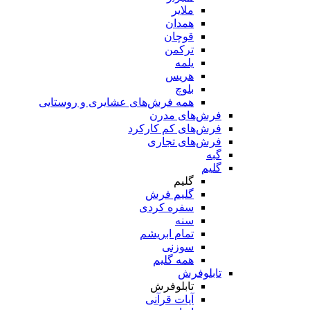
ملایر
همدان
قوچان
ترکمن
یلمه
هریس
بلوچ
همه فرش‌های عشایری و روستایی
فرش‌های مدرن
فرش‌های کم کارکرد
فرش‌های تجاری
گبه
گلیم
گلیم
گلیم فرش
سفره کردی
سنه
تمام ابریشم
سوزنی
همه گلیم
تابلوفرش
تابلوفرش
آیات قرآنی