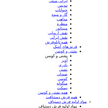
ایرانی سنتی
تندیس
حیوانات
گل و میوه
مذاهب
منظره
مینیاتور
نقش اروپایی
نقش ایرانی
همه تابلوفرش
فرش‌های آنتیک
پشتی و کوسن
پشتی و کوسن
آویز
پادری
پشتی
صندلی
کوسن
منگوله
نیمکت
همه پشتی و کوسن
همه فرش دستبافت
مواد اولیه فرش دستباف
مواد اولیه فرش دستباف