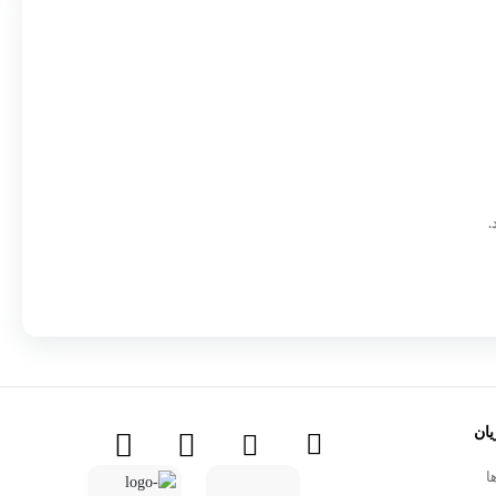
.
ان
ا