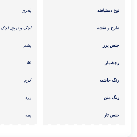
نوع دستبافته
پادری
طرح و نقشه
لچک و ترنج, لچک و
جنس پرز
پشم
رجشمار
40
رنگ حاشیه
کرم
رنگ متن
زرد
جنس تار
پنبه