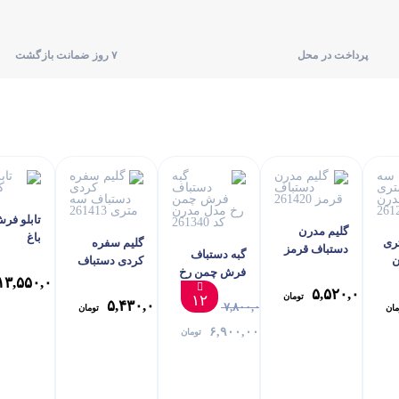
پرداخت در محل
۷ روز ضمانت بازگشت
تابلو فر
گلیم مدرن
باغ
ری
گلیم سفره
دستباف قرمز
گبه دستباف
ن
کردی دستباف
261420
فرش چمن رخ
سه متری
۱۳,۵۵۰,۰۰۰
مدل مدرن کد
۵,۵۲۰,۰۰۰
261413
تومان
۱۲
۵,۴۳۰,۰۰۰
۷,۸۰۰,۰۰۰
261340
مان
تومان
۶,۹۰۰,۰۰۰
تومان