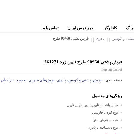
اراگ
کاتالوگها
اخبار فرش ایران
تماس با ما
شتی و کوسن
پادری
فرش پشتی 60*90 طرح
نایین
قوچان
بختیار
ترکمن
فرش پشتی 60*90 طرح نایین زرد 261271
ساروق
یلمه
Persian Carpet
گ
قم
هریس
دسته بندی:
فرش
پشتی و کوسن
پادری
فرش‌های شهری
بجنورد
خراسان
،
،
،
،
،
س
بیجار
بلوچ
ویژگی‌های محصول
س
فرش‌های عشایری و روستایی
فرش‌های مدرن
محل بافت
نایین, نایین, نایین,نایین
:
ت
نوع گره
فارسی
:
شیراز
فرش‌های کم کارکرد
س
قدمت فرش
نو
:
ملایر
نوع دستبافته
پادری
:
فرش‌های تجاری