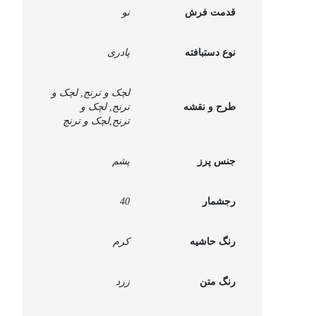
نقش ایرانی
قدمت فرش
نو
نیمکت
یات قرآنی
نوع دستبافته
پادری
لچک و ترنج, لچک و
طرح و نقشه
ترنج, لچک و
ترنج,لچک و ترنج
جنس پرز
پشم
رجشمار
40
رنگ حاشیه
کرم
رنگ متن
زرد