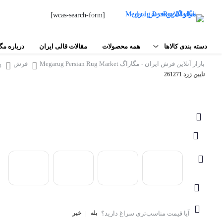
[wcas-search-form]
دسته بندی کالاها
همه محصولات
مقالات قالی ایران
درباره مگ
بازار آنلاین فرش ایران - مگاراگ Megarug Persian Rug Market
فرش
پ
فرش دستبافت
نایین زرد 261271
فرش‌های شهری
مواد اولیه فرش دستباف
اصفهان
تبریز
ابزار بافت فرش
مشهد
نقشه فرش و تابلو فرش
کاشان
محصولات جانبی
اردکان
کاشمر
سایر
بیرجند
آیا قیمت مناسب‌تری سراغ دارید؟
بله
|
خیر