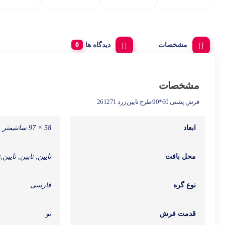
مشخصات
دیدگاه ها
مشخصات
فرش پشتی 60*90 طرح نایین زرد 261271
ابعاد
58 × 97 سانتیمتر
محل بافت
نایین, نایین, نایین,
نوع گره
فارسی
قدمت فرش
نو