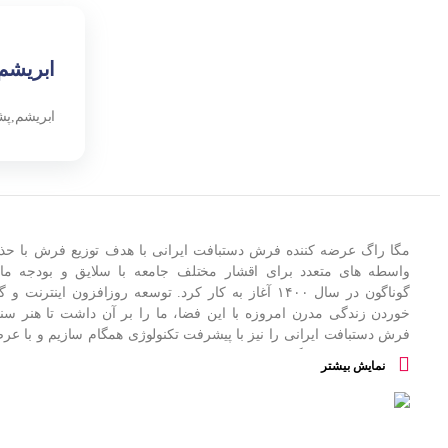
ابریشم
ابریشم,پش
مگا راگ عرضه کننده فرش دستبافت ایرانی با هدف توزیع فرش با ح
واسطه های متعدد برای اقشار مختلف جامعه با سلایق و بودجه ما
گوناگون در سال
۱۴۰۰
آغاز به کار کرد
.
توسعه روزافزون اینترنت و گ
خوردن زندگی مدرن امروزه با این فضا، ما را بر آن داشت تا هنر سن
فرش دستبافت ایرانی را نیز با پیشرفت تکنولوژی همگام سازیم و با عر
این هنر در فروشگاه اینترنتی با تنوع بسیار بالا، قدرت مقایسه، انتخ
نمایش بیشتر
راحت و صرفه جویی در زمان شما خریدی هوشمندانه و مطمئن را 
مشتریان ارزانی داریم
.
فرش مگا در نظر دارد با حمایت از تولیدکنندگان و بافندگان خرد به کسب