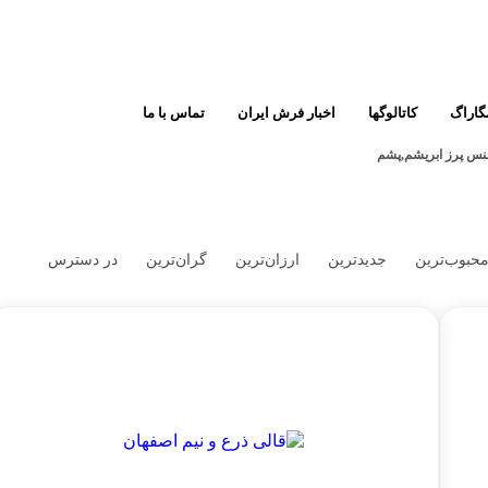
گاراگ
کاتالوگها
اخبار فرش ایران
تماس با ما
س پرز
ابریشم,پشم
ین
قوچان
گبه
یار
ترکمن
گلیم
حبوب‌ترین
جدیدترین
ارزان‌ترین
گران‌ترین
در دسترس
روق
یلمه
گلیم فرش
هریس
سفره کردی
ار
بلوچ
سنه
رش‌های عشایری و روستایی
فرش‌های مدرن
تمام ابریشم
راز
فرش‌های کم کارکرد
سوزنی