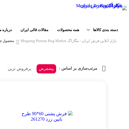
[wcas-search-form]
دسته بندی کالاها
همه محصولات
مقالات قالی ایران
درباره م
بازار آنلاین فرش ایران - مگاراگ Megarug Persian Rug Market
محصول جن
نای
فرش‌های شهری
فرش دستبافت
بخت
اصفهان
مواد اولیه فرش دستباف
مرتب‌سازی بر اساس :
پیشفرض
پرفروش ترین
م
سا
تبریز
قم
مشهد
ابزار بافت فرش
بیج
کاشان
نقشه فرش و تابلو فرش
ف
اردکان
کاشمر
شی
محصولات جانبی