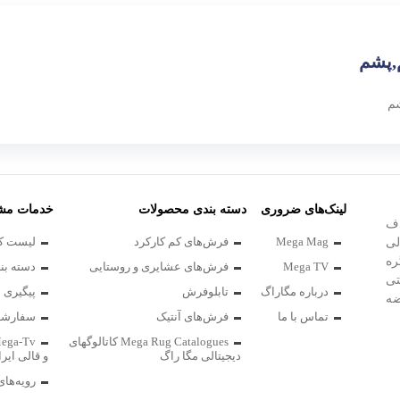
,پشم
م
لینک‌های ضروری
دسته بندی محصولات
خدمات مشت
ذف
Mega Mag
فرش‌های کم کارکرد
لیست کا
لی
ره
Mega TV
فرش‌های عشایری و روستایی
دسته بن
تی
درباره مگاراگ
تابلوفرش
پیگیری
ضه
تماس با ما
فرش‌های آنتیک
سفارشا
اب
به
Mega Rug Catalogues کاتالوگهای
دیجیتالی مگا راگ
و قالی ایر
رویه‌های
 و