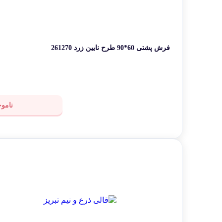
بیرجند
ملا
سایر
کرمان
هم
فرش پشتی 60*90 طرح نایین زرد 261270
ناموج