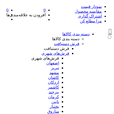
نمودار قیمت
0
0
مقایسه محصول
افزودن به علاقه‌مندی‌ها
اشتراک گذاری
مرا مطلع کن
دسته بندی کالاها
دسته بندی کالاها
فرش دستبافت
فرش دستبافت
فرش‌های شهری
فرش‌های شهری
اصفهان
تبریز
مشهد
کاشان
اردکان
کاشمر
بیرجند
کرمان
نایین
بختیار
ساروق