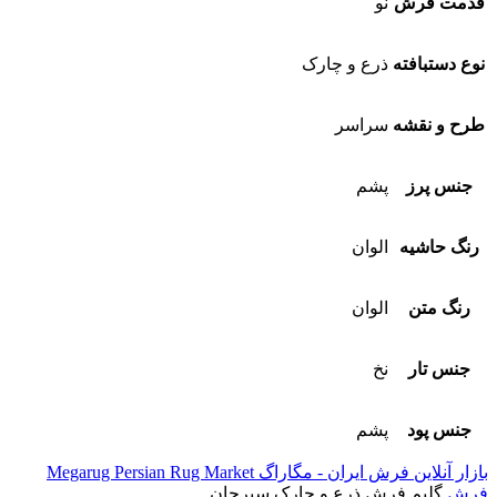
قدمت فرش
نو
نوع دستبافته
ذرع و چارک
طرح و نقشه
سراسر
جنس پرز
پشم
رنگ حاشیه
الوان
رنگ متن
الوان
جنس تار
نخ
جنس پود
پشم
بازار آنلاین فرش ایران - مگاراگ Megarug Persian Rug Market
فرش
گلیم فرش ذرع و چارک سیرجان