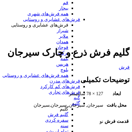
قم
بیجار
همه فرش‌های شهری
فرش‌های عشایری و روستایی
فرش‌های عشایری و روستایی
شیراز
ملایر
همدان
قوچان
گلیم فرش ذرع و چارک سیرجان
ترکمن
یلمه
هریس
فرش
بلوچ
همه فرش‌های عشایری و روستایی
توضیحات تکمیلی
فرش‌های مدرن
فرش‌های کم کارکرد
فرش‌های تجاری
ابعاد
127 × 78 سانتیمتر
گبه
گلیم
محل بافت
سیرجان, سیرجان, سیرجان,سیرجان
گلیم
گلیم فرش
سفره کردی
قدمت فرش
نو
سنه
تمام ابریشم