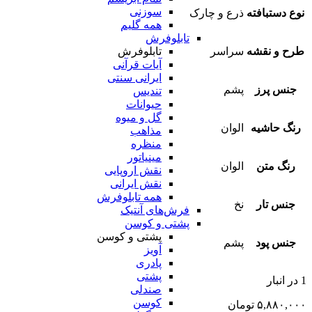
سوزنی
نوع دستبافته
ذرع و چارک
همه گلیم
تابلوفرش
تابلوفرش
طرح و نقشه
سراسر
آیات قرآنی
ایرانی سنتی
جنس پرز
پشم
تندیس
حیوانات
گل و میوه
رنگ حاشیه
الوان
مذاهب
منظره
مینیاتور
رنگ متن
الوان
نقش اروپایی
نقش ایرانی
همه تابلوفرش
جنس تار
نخ
فرش‌های آنتیک
پشتی و کوسن
پشتی و کوسن
جنس پود
پشم
آویز
پادری
پشتی
1 در انبار
صندلی
کوسن
۵,۸۸۰,۰۰۰
تومان