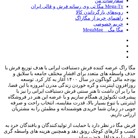
سفارشات من
Mega-Tv مگا تی وی رسانه فرش و قالی ایران
رویه‌های بازگرداندن کالا
راهنمای خرید از مگاراگ
حریم خصوصی
مگا مگ _ MegaMag
مگا راگ عرضه کننده فرش دستبافت ایرانی با هدف توزیع فرش با
حذف واسطه های متعدد برای اقشار مختلف جامعه با سلایق و
بودجه مالی گوناگون در سال
۱۴۰۰
آغاز به کار کرد
.
توسعه
روزافزون اینترنت و گره خوردن زندگی مدرن امروزه با این فضا،
ما را بر آن داشت تا هنر سنتی فرش دستبافت ایرانی را نیز با
پیشرفت تکنولوژی همگام سازیم و با عرضه این هنر در فروشگاه
اینترنتی با تنوع بسیار بالا، قدرت مقایسه، انتخاب راحت و صرفه
جویی در زمان شما خریدی هوشمندانه و مطمئن را به مشتریان
ارزانی داریم
.
فرش مگا در نظر دارد با حمایت از تولیدکنندگان و بافندگان خرد به
کسب و کارهای کوچک رونق دهد و همچنین هزینه های واسطه گری
قالی را به حداقل خود برساند
.