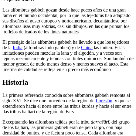
Las alfombras gabbeh gozan desde hace pocos años de una gran
fama en el mundo occidental, por lo que las tejedoras han adaptado
sus diseños al gusto europeo y norteamerícano, decantándose por
alfombras lisas muy sobrias, casi sin dibujos, en las que priman los
reflejos delicados de los tintes naturales.
El prestigio de las alfombras gabbeh ha llevado a que los tejedores
de la
India
(alfombras indo gabbeh) y de
China
las imiten. Estas
imitaciones pueden mezclar la lana y el algodón, y a veces son
tejidas mecánicamente y teñidas con tintes químicos. Son también de
menor grosor, de nudo menos denso y menos suaves al tacto. Esta
merma de calidad se refleja en su precio más económico.
Historia
La primera referencia conocida sobre alfombras gabbeh remonta al
siglo XVI. Se dice que proceden de la región de
Lorestán
, y que se
extendieron hacia el norte entre las tribus kurdas y hacia el sur entre
las tribus bajtiari de la región de Fars.
Exceptuando las alfombras tejidas por la tribu
darrašūrī
, del grupo
de los bajtiari, las primeras gabbeh eran de pelo largo, con baja
densidad de puntos, y de factura poco tensa. Cada alfombra era