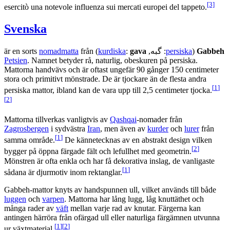
[3]
esercitò una notevole influenza sui mercati europei del tappeto.
Svenska
Gabbeh
(
persiska
: گبه,
gava
:
kurdiska
) är en sorts
från
nomadmatta
Petsien
. Namnet betyder rå, naturlig, obeskuren på persiska.
Mattorna handvävs och är oftast ungefär 90 gånger 150 centimeter
stora och primitivt mönstrade. De är tjockare än de flesta andra
[
1
]
persiska mattor, ibland kan de vara upp till 2,5 centimeter tjocka.
[
2
]
Mattorna tillverkas vanligtvis av
Qashqai
-nomader från
Zagrosbergen
i sydvästra
Iran
, men även av
kurder
och
lurer
från
[
1
]
samma område.
De kännetecknas av en abstrakt design vilken
[
2
]
bygger på öppna färgade fält och lefullhet med geometrin.
Mönstren är ofta enkla och har få dekorativa inslag, de vanligaste
[
1
]
sådana är djurmotiv inom rektanglar.
Gabbeh-mattor knyts av handspunnen ull, vilket används till både
luggen
och
varpen
. Mattorna har lång lugg, låg knuttäthet och
många rader av
väft
mellan varje rad av knutar. Färgerna kan
antingen härröra från ofärgad ull eller naturliga färgämnen utvunna
[
1
]
[
2
]
ur växtmaterial.