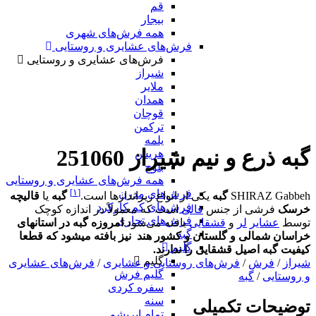
قم
بیجار
همه فرش‌های شهری
فرش‌های عشایری و روستایی
فرش‌های عشایری و روستایی
شیراز
ملایر
همدان
قوچان
ترکمن
یلمه
گبه ذرع و نیم شیراز 251060
هریس
بلوچ
همه فرش‌های عشایری و روستایی
[۱]
فرش‌های مدرن
SHIRAZ Gabbeh
گبه
یکی از انواع زیراندازها است.
گبه
یا
قالیچه
فرش‌های کم کارکرد
خرسک
فرشی از جنس
قالی
است که معمولاً در اندازه کوچک
فرش‌های تجاری
توسط
عشایر
لر
و
قشقایی
بافته می‌شود.‌
امروزه گبه در استانهای
گبه
خراسان شمالی و گلستان و کشور هند نیز بافته میشود که قطعا
گلیم
کیفیت گبه اصیل قشقایی را ندارند.
گلیم
شیراز
/
فرش
/
فرش‌های روستایی و عشایری
/
فرش‌های عشایری
گلیم فرش
و روستایی
/
گبه
سفره کردی
سنه
توضیحات تکمیلی
تمام ابریشم