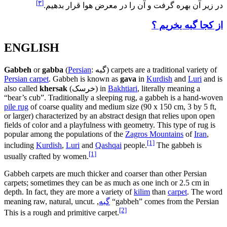
[۳]
در زیر آن بهره گرفت و آن را در معرض هوا قرار بدهیم.
از کجا گبه بخریم ؟
ENGLISH
) carpets are a traditional variety of
گبه
:
Persian
(
gabba
or
Gabbeh
Persian carpet
. Gabbeh is known as
gava
in
Kurdish
and
Luri
and is
, literally meaning a
Bakhtiari
) in
خرسک
(
khersak
also called
“bear’s cub”. Traditionally a sleeping rug, a gabbeh is a hand-woven
pile rug
of coarse quality and medium size (90 x 150 cm, 3 by 5 ft,
or larger) characterized by an abstract design that relies upon open
fields of color and a playfulness with geometry. This type of rug is
popular among the populations of the
Zagros Mountains
of
Iran
,
[1]
including
Kurdish
,
Luri
and
Qashqai
people.
The gabbeh is
[1]
usually crafted by women.
Gabbeh carpets are much thicker and coarser than other Persian
carpets; sometimes they can be as much as one inch or 2.5 cm in
depth. In fact, they are more a variety of
kilim
than
carpet
. The word
“gabbeh” comes from the Persian
گبه
, meaning raw, natural, uncut.
[2]
This is a rough and primitive carpet.