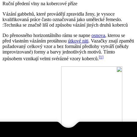
Ruční předení vlny na kobercové příze
Vázání gabbehů, které provádějí zpravidla ženy, je vysoce
kvalifikovaná práce často označovaná jako umělecké řemeslo.
Technika se značně liší od způsobu vázání jiných druhů koberců:
Do přenosného horizontálního rámu se napne
osnova
, kterou se
před vlastním vázáním protáhnou
útkové niti
. Vazačky znají zpaměti
požadovaný celkový vzor a bez formální předlohy vytváří (někdy
improvizované) formy a barvy jednotlivých motivů. Tímto
[1]
způsobem vznikají velmi svérázné vzory koberců.
Gabbeh ze supermarketu (2020)