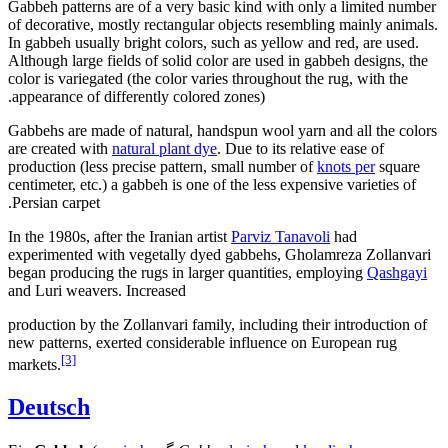
Gabbeh patterns are of a very basic kind with only a limited number
of decorative, mostly rectangular objects resembling mainly animals.
In gabbeh usually bright colors, such as yellow and red, are used.
Although large fields of solid color are used in gabbeh designs, the
color is variegated (the color varies throughout the rug, with the
appearance of differently colored zones).
Gabbehs are made of natural, handspun wool yarn and all the colors
are created with
natural plant dye
. Due to its relative ease of
production (less precise pattern, small number of
knots per
square
centimeter, etc.) a gabbeh is one of the less expensive varieties of
Persian carpet.
In the 1980s, after the Iranian artist
Parviz Tanavoli
had
experimented with vegetally dyed gabbehs, Gholamreza Zollanvari
began producing the rugs in larger quantities, employing
Qashgayi
and Luri weavers. Increased
production by the Zollanvari family, including their introduction of
new patterns, exerted considerable influence on European rug
[3]
markets.
Deutsch