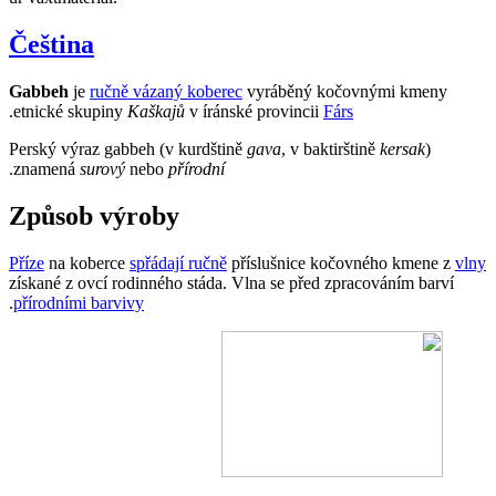
Čeština
Gabbeh
je
ručně vázaný koberec
vyráběný kočovnými kmeny
.
etnické skupiny
Kaškajů
v íránské provincii
Fárs
Perský výraz gabbeh (v kurdštině
gava
, v baktirštině
kersak
)
.
znamená
surový
nebo
přírodní
Způsob výroby
Příze
na koberce
spřádají ručně
příslušnice kočovného kmene z
vlny
získané z ovcí rodinného stáda. Vlna se před zpracováním barví
.
přírodními barvivy