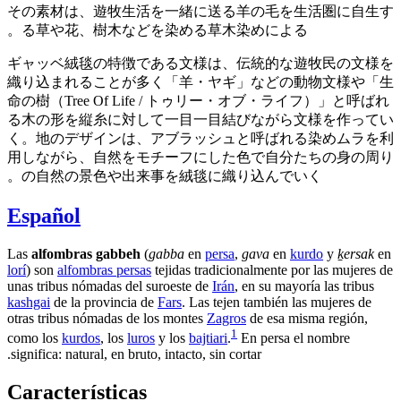
その素材は、遊牧生活を一緒に送る羊の毛を生活圏に自生す
る草や花、樹木などを染める草木染めによる。
ギャッベ絨毯の特徴である文様は、伝統的な遊牧民の文様を
織り込まれることが多く「羊・ヤギ」などの動物文様や「生
命の樹（Tree Of Life / トゥリー・オブ・ライフ）」と呼ばれ
る木の形を縦糸に対して一目一目結びながら文様を作ってい
く。地のデザインは、アブラッシュと呼ばれる染めムラを利
用しながら、自然をモチーフにした色で自分たちの身の周り
の自然の景色や出来事を絨毯に織り込んでいく。
Español
Las
alfombras gabbeh
(
gabba
en
persa
,
gava
en
kurdo
y
ḵersak
en
lorí
) son
alfombras persas
tejidas tradicionalmente por las mujeres de
unas tribus nómadas del suroeste de
Irán
, en su mayoría las tribus
kashgai
de la provincia de
Fars
. Las tejen también las mujeres de
otras tribus nómadas de los montes
Zagros
de esa misma región,
1
como los
kurdos
, los
luros
y los
bajtiari
.
​ En persa el nombre
significa: natural, en bruto, intacto, sin cortar.
Características