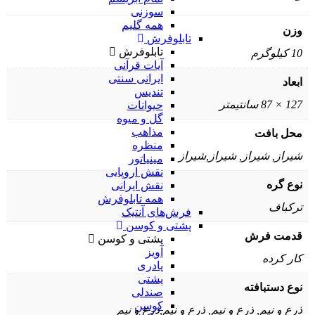
سوزنی
همه گلیم
وزن
تابلوفرش
تابلوفرش
10 کیلوگرم
آیات قرآنی
ایرانی سنتی
ابعاد
تندیس
127 × 87 سانتیمتر
حیوانات
گل و میوه
مذاهب
محل بافت
منظره
شیراز, شیراز, شیراز,شیراز
مینیاتور
نقش اروپایی
نوع گره
نقش ایرانی
همه تابلوفرش
ترکباف
فرش‌های آنتیک
پشتی و کوسن
قدمت فرش
پشتی و کوسن
آویز
کار کرده
پادری
پشتی
نوع دستبافته
صندلی
کوسن
ذرع و نیم, ذرع و نیم, ذرع و نیم,ذرع و نیم