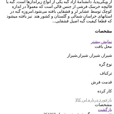
از ویکی‌پدیا، دانشنامهٔ آزاد گبه یکی از انواع زیراندازها است. گبه یا
قالیچه خرسک فرشی از جنس قالی است که معمولاً در اندازه
کوچک توسط عشایر لر و قشقایی بافته می‌شود.‌امروزه گبه در
استانهای خراسان شمالی و گلستان و کشور هند نیز بافته میشود
که قطعا کیفیت گبه اصیل قشقایی...
مشخصات
نمایش بیشتر
محل بافت
شیراز, شیراز, شیراز,شیراز
نوع گره
ترکباف
قدمت فرش
کار کرده
بازخورد درباره این کالا
مشخصات
بازگشت