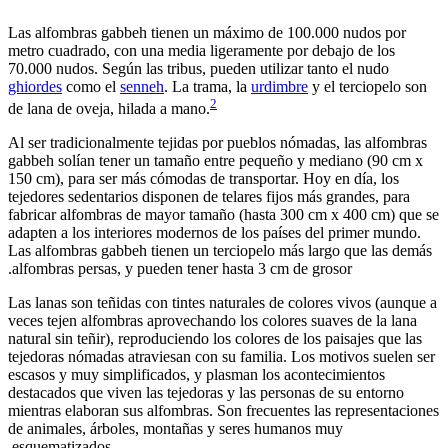
Las alfombras gabbeh tienen un máximo de 100.000 nudos por
metro cuadrado, con una media ligeramente por debajo de los
70.000 nudos. Según las tribus, pueden utilizar tanto el nudo
ghiordes
como el
senneh
. La trama, la
urdimbre
y el terciopelo son
2
de lana de oveja, hilada a mano.
Al ser tradicionalmente tejidas por pueblos nómadas, las alfombras
gabbeh solían tener un tamaño entre pequeño y mediano (90 cm x
150 cm), para ser más cómodas de transportar. Hoy en día, los
tejedores sedentarios disponen de telares fijos más grandes, para
fabricar alfombras de mayor tamaño (hasta 300 cm x 400 cm) que se
adapten a los interiores modernos de los países del primer mundo.
Las alfombras gabbeh tienen un terciopelo más largo que las demás
alfombras persas, y pueden tener hasta 3 cm de grosor.
Las lanas son teñidas con tintes naturales de colores vivos (aunque a
veces tejen alfombras aprovechando los colores suaves de la lana
natural sin teñir), reproduciendo los colores de los paisajes que las
tejedoras nómadas atraviesan con su familia. Los motivos suelen ser
escasos y muy simplificados, y plasman los acontecimientos
destacados que viven las tejedoras y las personas de su entorno
mientras elaboran sus alfombras. Son frecuentes las representaciones
de animales, árboles, montañas y seres humanos muy
esquematizados.