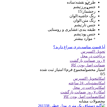
طرح و نقشه
:
ساده
جنس پرز
:
پشم
رجشمار
:
15
رنگ حاشیه
:
الوان
رنگ متن
:
الوان
جنس تار
:
پشم
طبقه بندی
:
عشایری و روستایی
جنس پود
:
پشم
+ موارد بیشتر
آیا قیمت مناسب‌تری سراغ دارید؟
تحویل اکسپرس
پرداخت در محل
۷ روز ضمانت بازگشت
ضمانت اصل بودن کالا
امتیاز محصول
مجموع فرم
0
امتیاز ثبت شده
0
/5
امکان
تحویل اکسپرس
امکان
پشتیبانی 24 ساعته
امکان
پرداخت در محل
امکان
۷ روز ضمانت بازگشت
امکان
ضمانت اصل بودن کالا
محصولات مشابه