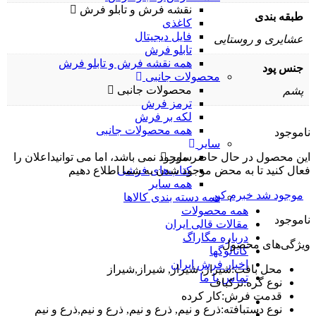
نقشه فرش و تابلو فرش
طبقه بندی
کاغذی
فایل دیجیتال
عشایری و روستایی
تابلو فرش
همه نقشه فرش و تابلو فرش
جنس پود
محصولات جانبی
محصولات جانبی
پشم
ترمز فرش
لکه بر فرش
همه محصولات جانبی
ناموجود
سایر
این محصول در حال حاضر موجود نمی باشد، اما می توانیداعلان را
سایر
فعال کنید تا به محض موجود شدن به شما اطلاع دهیم
کتاب‌های فرشی
همه سایر
موجود شد خبرم کن
همه دسته بندی کالاها
همه محصولات
ناموجود
مقالات قالی ایران
درباره مگاراگ
ویژگی‌های محصول
کاتالوگها
اخبار فرش ایران
محل بافت
:
شیراز, شیراز, شیراز,شیراز
تماس با ما
نوع گره
:
ترکباف
قدمت فرش
:
کار کرده
نوع دستبافته
:
ذرع و نیم, ذرع و نیم, ذرع و نیم,ذرع و نیم