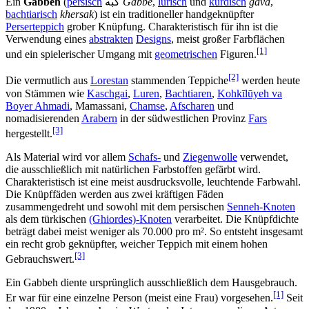
,
gava
kurdisch
und
lurisch
,
Gabbe
گبه
persisch
(
Gabbeh
Ein
bachtiarisch
khersak
) ist ein traditioneller handgeknüpfter
Perserteppich
grober Knüpfung. Charakteristisch für ihn ist die
Verwendung eines
abstrakten
Designs
, meist großer Farbflächen
[1]
und ein spielerischer Umgang mit
geometrischen
Figuren.
[2]
Die vermutlich aus
Lorestan
stammenden Teppiche
werden heute
von Stämmen wie
Kaschgai
,
Luren
,
Bachtiaren
,
Kohkīlūyeh va
Boyer Ahmadi
, Mamassani,
Chamse
,
Afscharen
und
nomadisierenden
Arabern
in der südwestlichen Provinz
Fars
[3]
hergestellt.
Als Material wird vor allem
Schafs-
und
Ziegenwolle
verwendet,
die ausschließlich mit natürlichen Farbstoffen gefärbt wird.
Charakteristisch ist eine meist ausdrucksvolle, leuchtende Farbwahl.
Die Knüpffäden werden aus zwei kräftigen Fäden
zusammengedreht und sowohl mit dem persischen
Senneh-Knoten
als dem türkischen
(Ghiordes)-Knoten
verarbeitet. Die Knüpfdichte
beträgt dabei meist weniger als 70.000 pro m². So entsteht insgesamt
ein recht grob geknüpfter, weicher Teppich mit einem hohen
[3]
Gebrauchswert.
Ein Gabbeh diente ursprünglich ausschließlich dem Hausgebrauch.
[1]
Er war für eine einzelne Person (meist eine Frau) vorgesehen.
Seit