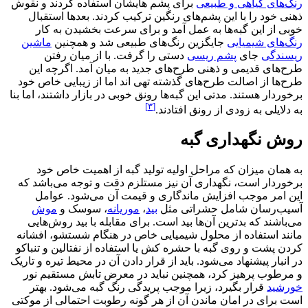
رنگ‌های گیاهی و طبیعی
برای پشم هایشان استفاده کردند و نقوش
ذهنی خود را با این پشم‌های رنگین ترکیب کردند. بعدها استقبال
خوبی از این گبه‌ها به عمل آمد و برای سرعت بخشیدن به کار
رنگ‌های شیمیایی
جایگزین رنگ‌های طبیعی شد و همچنین
ماشین
ریسندگی
جای
پشم ریسی
دستی را گرفت. با از میان رفتن
طرح‌های قدیمی و ذهنی طرح‌های جدید به میان آمد. اگرچه این
طرح‌ها از اصالت طرح‌های گذشته تهی اند اما از زیبایی خاص خود
برخوردار هستند. مدتی این گبه‌ها رونق خوبی در بازار داشتند، اما بنا
[۳]
به دلایلی به زودی از رونق افتادند.
روش نگهداری گبه
به همان میزان که مراحل اولیه تولید گبه از اهمیت خاص خود
برخوردار است، نگهداری آن نیز مستلزم دقت و توجه می‌باشد که
این امر موجب افزایش ماندگاری و قیمت آن می‌شود. عوامل
آسیب‌رسان شامل حشراتی مثل
بید
،
موریانه
، سوسک و
موش
می‌باشند که بدترین آن‌ها بید است. برای مقابله با بید روش‌هایی
مانند استفاده از محلول شیمیایی خاص در هنگام شستشو، افشانه
کردن پشت و روی گبه با حشره کش یا استفاده از نفتالین و تنباکو
در انبار پیشنهاد می‌شود. باید از قرار دادن آن در محیط تیره و تاریک
و مرطوب پرهیز کرد، همچنین نباید در معرض تابش مستقیم نور
خورشید
قرار بگیرد، زیرا موجب پریدگی رنگ گبه می‌شود. بهتر
است برای در امان ماندن آن از هر گونه رطوبت احتمالی از موکتی