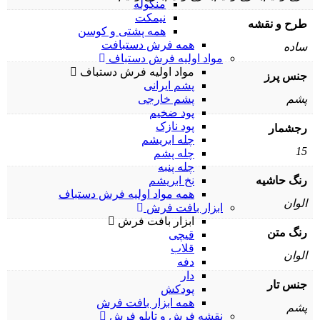
منگوله
نیمکت
طرح و نقشه
همه پشتی و کوسن
همه فرش دستبافت
ساده
مواد اولیه فرش دستباف
مواد اولیه فرش دستباف
جنس پرز
پشم ایرانی
پشم خارجی
پشم
پود ضخیم
پود نازک
رجشمار
چله ابریشم
15
چله پشم
چله پنبه
نخ ابریشم
رنگ حاشیه
همه مواد اولیه فرش دستباف
الوان
ابزار بافت فرش
ابزار بافت فرش
رنگ متن
قیچی
قلاب
الوان
دفه
دار
جنس تار
پودکش
همه ابزار بافت فرش
پشم
نقشه فرش و تابلو فرش