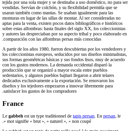
tejida por una sola mujer y se destinaba a uso doméstico, no para ser
vendidas. Servían de colchón, y su flexibilidad permitía que se
usaran también como mantas. Se usaban igualmente para las
monturas en lugar de las sillas de montar. Al ser consideradas no
aptas para la venta, existen pocos datos bibliográficos e históricos
sobre estas alfombras: hasta finales del siglo XX, los coleccionistas
y autores las despreciaban por su aspecto tribal y poco elaborado en
comparación con las alfombras persas más conocidas.
A partir de los años 1980, fueron descubiertas por los vendedores y
los coleccionistas europeos, seducidos por sus diseños minimalistas,
sus formas geométricas básicas y sus fondos lisos, muy de acuerdo
con los gustos modernos. La demanda occidental disparó la
producción que se organizó a mayor escala entre pueblos
sedentarios, y algunos pueblos bajtiari llegaron a abrir telares
dedicados exclusivamente a la exportación. Se renovaron los
diseños y los tejedores empezaron a innovar libremente para
satisfacer los gustos de los compradores.
France
Le
gabbeh
est un type traditionnel de
tapis persan
. En
persan
, le
mot signifie « brut », « naturel », « non coupé ».