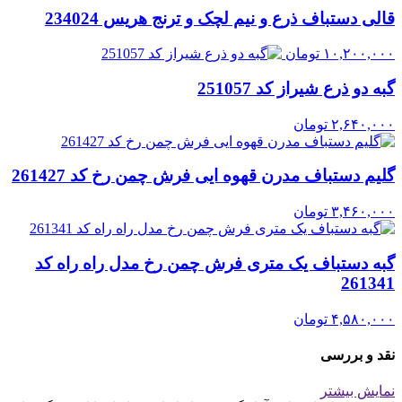
قالی دستباف ذرع و نیم لچک و ترنج هریس 234024
۱۰,۲۰۰,۰۰۰
تومان
گبه دو ذرع شیراز کد 251057
۲,۶۴۰,۰۰۰
تومان
گلیم دستباف مدرن قهوه ایی فرش چمن رخ کد 261427
۳,۴۶۰,۰۰۰
تومان
گبه دستباف یک متری فرش چمن رخ مدل راه راه کد
261341
۴,۵۸۰,۰۰۰
تومان
نقد و بررسی
نمایش بیشتر