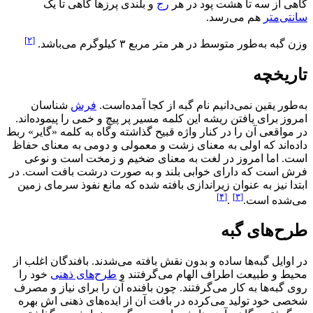
گاهی از سه تا هشت پود در هر
رج
و بلندی پرزها گاهی تا یک
سانتی‌متر
هم می‌رسد.
[۲]
وزن گبه به‌طور متوسط در هر متر مربع ۳ کیلوگرم می‌باشد.
تاریخچه
به‌طور یقین نمی‌دانیم نام گبه از کجا آمده‌است.
فرش
شناسان
امروز برای یافتن ریشه این کلمه مسیر پر پیچ و خمی را پیموده‌اند.
در مواقعی آن را در کنار واژه قبیح گذاشته وگاه به کلمه «گایر» ربط
داده‌اند که اولی به معنای زشت و معمولی و دومی به معنای حفاظ
است. اما امروز در لغت به معنای ضخیم و زمخت است و نوعی
فرش است که دارای خوابی بلند و به صورت درشت بافت است. در
ابتدا نیز به عنوان زیراندازی بافته شده که مانع نفوذ سرمای زمین
[۴]
[۳]
می‌شده است.
.
طرح‌های گبه
در اوایل گبه‌ها ساده و بدون نقش بافته می‌شدند. بافندگان اغلب از
محیط و طبیعت اطراف الهام می‌گرفتند و
طرح‌های ذهنی
خود را
روی گبه‌ها به کار می‌گرفتند. چون بافنده آن را برای نیاز و مصرف
شخصی خود تولید می‌کرده در بافت آن از ایده‌های ذهنی اش بهره