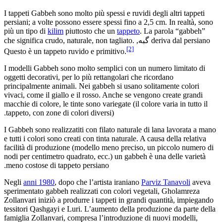
I tappeti Gabbeh sono molto più spessi e ruvidi degli altri tappeti
persiani; a volte possono essere spessi fino a 2,5 cm. In realtà, sono
più un tipo di
kilim
piuttosto che un
tappeto
. La parola “gabbeh”
deriva dal persiano گبه, che significa crudo, naturale, non tagliato.
[2]
Questo è un tappeto ruvido e primitivo.
I modelli Gabbeh sono molto semplici con un numero limitato di
oggetti decorativi, per lo più rettangolari che ricordano
principalmente animali. Nei gabbeh si usano solitamente colori
vivaci, come il giallo e il rosso. Anche se vengono create grandi
macchie di colore, le tinte sono variegate (il colore varia in tutto il
tappeto, con zone di colori diversi).
I Gabbeh sono realizzatiti con filato naturale di lana lavorata a mano
e tutti i colori sono creati con tinta naturale. A causa della relativa
facilità di produzione (modello meno preciso, un piccolo numero di
nodi per centimetro quadrato, ecc.) un gabbeh è una delle varietà
meno costose di tappeto persiano.
Negli
anni 1980
, dopo che l’artista iraniano
Parviz Tanavoli
aveva
sperimentato gabbeh realizzati con colori vegetali, Gholamreza
Zollanvari iniziò a produrre i tappeti in grandi quantità, impiegando
tessitori Qashgayi e Luri. L’aumento della produzione da parte della
famiglia Zollanvari, compresa l’introduzione di nuovi modelli,