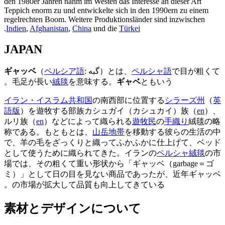
den 1980er Jahren nahm im Westen das Interesse an dieser Art
Teppich enorm zu und entwickelte sich in den 1990ern zu einem
regelrechten Boom. Weitere Produktionsländer sind inzwischen
.
Indien
,
Afghanistan
,
China
und die
Türkei
JAPAN
で目が粗くて
ペルシャ語
‎）とは、
گبه
:
ペルシア語
（
ギャッベ
毛足が長い
絨毯
を意味する。
ギャベ
ともいう。
イラン・イスラム共和国
の南西部に位置する
シラーズ州
（
英
語版
）
を遊牧する部族カシュガイ（カシュカイ）族（
en
）、
ルリ族（
en
）などによって織られる
遊牧民
の
手織り
絨毯の略
称である。もともとは、
山岳地帯
を移動する彼らの生活の中
で、羊の毛をざっくりと織ってふかふかに仕上げて、ベッド
として使うために織られてきた。イランの
ペルシャ絨毯
の市
場では、その粗くて重い形状から「ギャッベ（garbage＝ゴ
ミ）」として日の目を見ない商品であったが、近年ギャッベ
の市場が拡大して品質も向上してきている。
素材とデザインについて