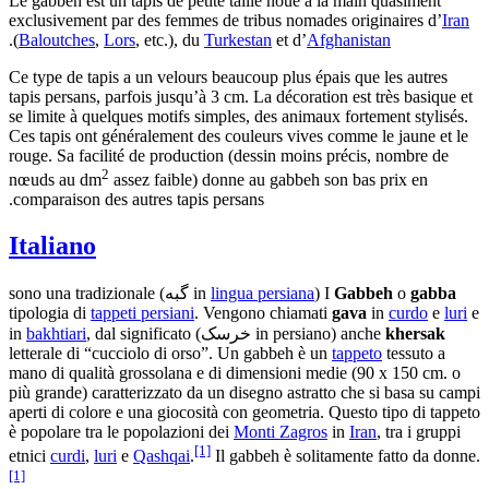
Le gabbeh est un tapis de petite taille noué à la main quasiment
exclusivement par des femmes de tribus nomades originaires d’
Iran
.
(
Baloutches
,
Lors
, etc.), du
Turkestan
et d’
Afghanistan
Ce type de tapis a un velours beaucoup plus épais que les autres
tapis persans, parfois jusqu’à 3 cm. La décoration est très basique et
se limite à quelques motifs simples, des animaux fortement stylisés.
Ces tapis ont généralement des couleurs vives comme le jaune et le
rouge. Sa facilité de production (dessin moins précis, nombre de
2
nœuds au dm
assez faible) donne au gabbeh son bas prix en
comparaison des autres tapis persans.
Italiano
gabba
o
Gabbeh
I
(in
lingua persiana
گبه) sono una tradizionale
tipologia di
tappeti persiani
. Vengono chiamati
gava
in
curdo
e
luri
e
khersak
anche
(in persiano خرسک) in
, dal significato
bakhtiari
letterale di “cucciolo di orso”. Un gabbeh è un
tappeto
tessuto a
mano di qualità grossolana e di dimensioni medie (90 x 150 cm. o
più grande) caratterizzato da un disegno astratto che si basa su campi
aperti di colore e una giocosità con geometria. Questo tipo di tappeto
è popolare tra le popolazioni dei
Monti Zagros
in
Iran
, tra i gruppi
[1]
etnici
curdi
,
luri
e
Qashqai
.
Il gabbeh è solitamente fatto da donne.
[1]