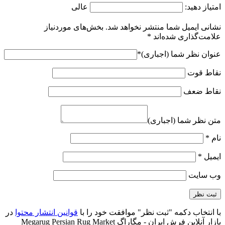
امتیاز دهید:
عالی
نشانی ایمیل شما منتشر نخواهد شد.
بخش‌های موردنیاز
علامت‌گذاری شده‌اند
*
عنوان نظر شما (اجباری)
*
نقاط قوت
نقاط ضعف
متن نظر شما (اجباری)
نام
*
ایمیل
*
وب‌ سایت
با انتخاب دکمه "ثبت نظر" موافقت خود را با
قوانین انتشار محتوا
در
بازار آنلاین فرش ایران - مگاراگ Megarug Persian Rug Market