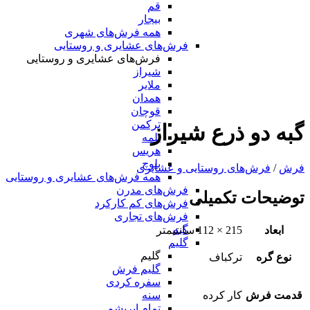
قم
بیجار
همه فرش‌های شهری
فرش‌های عشایری و روستایی
فرش‌های عشایری و روستایی
شیراز
ملایر
همدان
قوچان
ترکمن
گبه دو ذرع شیراز
یلمه
هریس
بلوچ
فرش
/
فرش‌های روستایی و عشایری
همه فرش‌های عشایری و روستایی
فرش‌های مدرن
توضیحات تکمیلی
فرش‌های کم کارکرد
فرش‌های تجاری
گبه
ابعاد
215 × 112 سانتیمتر
گلیم
گلیم
نوع گره
ترکباف
گلیم فرش
سفره کردی
قدمت فرش
کار کرده
سنه
تمام ابریشم