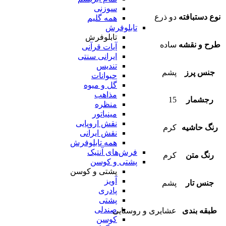
سوزنی
نوع دستبافته
دو ذرع
همه گلیم
تابلوفرش
تابلوفرش
طرح و نقشه
ساده
آیات قرآنی
ایرانی سنتی
تندیس
جنس پرز
پشم
حیوانات
گل و میوه
مذاهب
رجشمار
15
منظره
مینیاتور
نقش اروپایی
رنگ حاشیه
کرم
نقش ایرانی
همه تابلوفرش
فرش‌های آنتیک
رنگ متن
کرم
پشتی و کوسن
پشتی و کوسن
آویز
جنس تار
پشم
پادری
پشتی
صندلی
طبقه بندی
عشایری و روستایی
کوسن