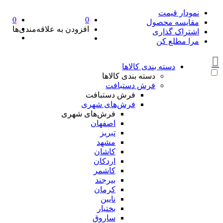
نمودار قیمت
0
0
مقایسه محصول
افزودن به علاقه‌مندی‌ها
اشتراک گذاری
مرا مطلع کن
دسته بندی کالاها
دسته بندی کالاها
فرش دستبافت
فرش دستبافت
فرش‌های شهری
فرش‌های شهری
اصفهان
تبریز
مشهد
کاشان
اردکان
کاشمر
بیرجند
کرمان
نایین
بختیار
ساروق