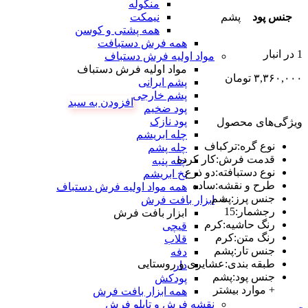
منگوله
جنس پود
پشم
نیمکت
همه پشتی و کوسن
همه فرش دستبافت
1 در انبار
مواد اولیه فرش دستباف
مواد اولیه فرش دستباف
۳,۳۶۰,۰۰۰
تومان
پشم ایرانی
پشم خارجی
افزودن به سبد
پود ضخیم
پود نازک
ویژگی‌های محصول
چله ابریشم
نوع گره
:
ترکباف
چله پشم
قدمت فرش
:
کار کرده
چله پنبه
نوع دستبافته
:
دو ذرع
نخ ابریشم
طرح و نقشه
:
ساده
همه مواد اولیه فرش دستباف
جنس پرز
:
پشم
ابزار بافت فرش
رجشمار
:
15
ابزار بافت فرش
رنگ حاشیه
:
کرم
قیچی
رنگ متن
:
کرم
قلاب
جنس تار
:
پشم
دفه
طبقه بندی
:
عشایری و روستایی
دار
جنس پود
:
پشم
پودکش
+ موارد بیشتر
همه ابزار بافت فرش
نقشه فرش و تابلو فرش