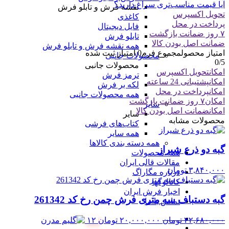
آیا قیمت مناسب‌تری سراغ دارید؟
نقشه فرش و تابلو فرش
تحویل اکسپرس
کاغذی
پرداخت در محل
فایل دیجیتال
۷ روز ضمانت بازگشت
تابلو فرش
ضمانت اصل بودن کالا
همه نقشه فرش و تابلو فرش
امتیاز محصول
مجموع فرم
0
امتیاز ثبت شده
محصولات جانبی
0
/5
محصولات جانبی
امکان
تحویل اکسپرس
ترمز فرش
امکان
پشتیبانی 24 ساعته
لکه بر فرش
امکان
پرداخت در محل
همه محصولات جانبی
امکان
۷ روز ضمانت بازگشت
سایر
امکان
ضمانت اصل بودن کالا
سایر
محصولات مشابه
کتاب‌های فرشی
همه سایر
همه دسته بندی کالاها
گبه دو ذرع شیراز
همه محصولات
مقالات قالی ایران
۳,۸۴۰,۰۰۰
تومان
درباره مگاراگ
کاتالوگها
اخبار فرش ایران
گبه دستباف سه متری فرش چمن رخ کد 261342
تماس با ما
قیمت
قیمت
۲۲,۶۸۰,۰۰۰
تومان
۲۰,۰۰۰,۰۰۰
تومان
۱۲