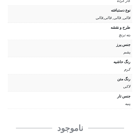
کار کرده
نوع دستبافته
قالی, قالی, قالی,قالی
طرح و نقشه
بته ترنج
جنس پرز
پشم
رنگ حاشیه
کرم
رنگ متن
لاکی
جنس تار
پنبه
ناموجود