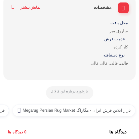
مشخصات
نمایش بیشتر
محل بافت
ساروق میر
قدمت فرش
کار کرده
نوع دستبافته
قالی, قالی, قالی,قالی
بازخورد درباره این کالا
بازار آنلاین فرش ایران - مگاراگ Megarug Persian Rug Market
فر
دیدگاه ها
0 دیدگاه ها