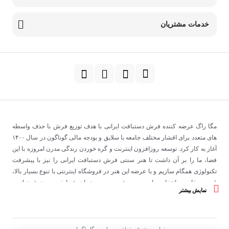
خدمات مشتریان
مگا راگ عرضه کننده فرش دستبافت ایرانی با هدف توزیع فرش با حذف واسطه
های متعدد برای اقشار مختلف جامعه با سلایق و بودجه مالی گوناگون در سال
۱۴۰۰
آغاز به کار کرد
.
توسعه روزافزون اینترنت و گره خوردن زندگی مدرن امروزه با این
فضا، ما را بر آن داشت تا هنر سنتی فرش دستبافت ایرانی را نیز با پیشرفت
تکنولوژی همگام سازیم و با عرضه این هنر در فروشگاه اینترنتی با تنوع بسیار بالا،
قدرت مقایسه، انتخاب راحت و صرفه جویی در زمان شما خریدی هوشمندانه و
نمایش بیشتر
مطمئن را به مشتریان ارزانی داریم
.
فرش مگا در نظر دارد با حمایت از تولیدکنندگان و بافندگان خرد به کسب و کارهای
کوچک رونق دهد و همچنین هزینه های واسطه گری قالی را به حداقل خود برساند
.
این مجموعه با فراهم ساختن زیرساخت ها و خدمات پیش و پس از فروش از جمله