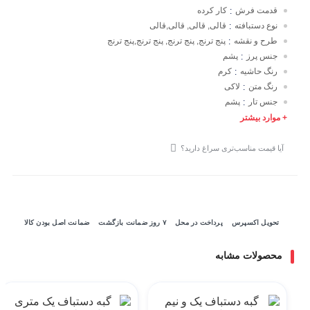
قدمت فرش
کار کرده
:
نوع دستبافته
قالی, قالی, قالی,قالی
:
طرح و نقشه
پنج ترنج, پنج ترنج, پنج ترنج,پنج ترنج
:
جنس پرز
پشم
:
رنگ حاشیه
کرم
:
رنگ متن
لاکی
:
جنس تار
پشم
:
+ موارد بیشتر
آیا قیمت مناسب‌تری سراغ دارید؟
تحویل اکسپرس
پرداخت در محل
۷ روز ضمانت بازگشت
ضمانت اصل بودن کالا
محصولات مشابه