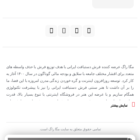
مگا راگ عرضه کننده فرش دستبافت ایرانی با هدف توزیع فرش با حذف واسطه های
متعدد برای اقشار مختلف جامعه با سلایق و بودجه مالی گوناگون در سال
۱۴۰۰
آغاز به
کار کرد
.
توسعه روزافزون اینترنت و گره خوردن زندگی مدرن امروزه با این فضا، ما
را بر آن داشت تا هنر سنتی فرش دستبافت ایرانی را نیز با پیشرفت تکنولوژی
همگام سازیم و با عرضه این هنر در فروشگاه اینترنتی با تنوع بسیار بالا، قدرت
مقایسه، انتخاب راحت و صرفه جویی در زمان شما خریدی هوشمندانه و مطمئن را به
نمایش بیشتر
مشتریان ارزانی داریم
.
فرش مگا در نظر دارد با حمایت از تولیدکنندگان و بافندگان خرد به کسب و کارهای
کوچک رونق دهد و همچنین هزینه های واسطه گری قالی را به حداقل خود برساند
.
تمامی حقوق متعلق به سایت مگا راگ است.
این مجموعه با فراهم ساختن زیرساخت ها و خدمات پیش و پس از فروش از جمله