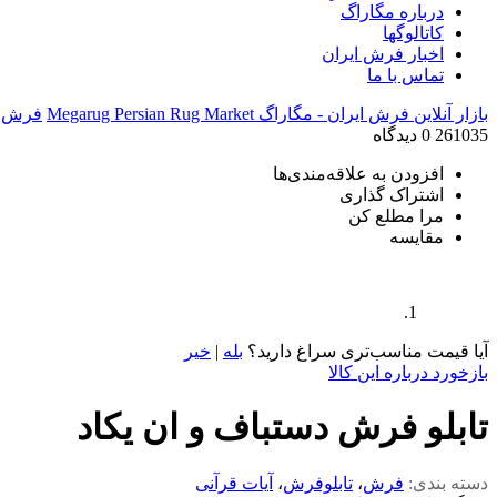
درباره مگاراگ
کاتالوگها
اخبار فرش ایران
تماس با ما
بازار آنلاین فرش ایران - مگاراگ Megarug Persian Rug Market
فرش
261035
0 دیدگاه
افزودن به علاقه‌مندی‌ها
اشتراک گذاری
مرا مطلع کن
مقایسه
آیا قیمت مناسب‌تری سراغ دارید؟
بله
|
خیر
بازخورد درباره این کالا
تابلو فرش دستباف و ان یکاد
دسته بندی:
فرش
،
تابلوفرش
،
آیات قرآنی