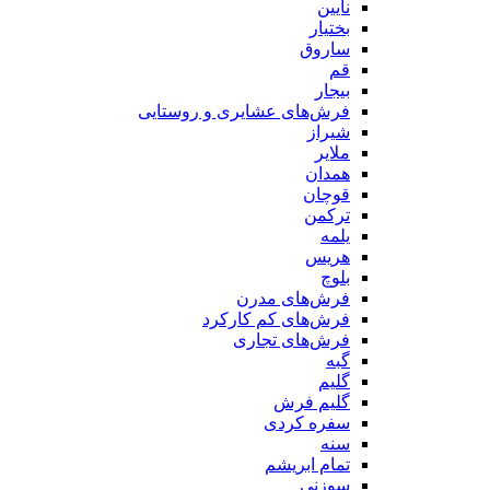
نایین
بختیار
ساروق
قم
بیجار
فرش‌های عشایری و روستایی
شیراز
ملایر
همدان
قوچان
ترکمن
یلمه
هریس
بلوچ
فرش‌های مدرن
فرش‌های کم کارکرد
فرش‌های تجاری
گبه
گلیم
گلیم فرش
سفره کردی
سنه
تمام ابریشم
سوزنی