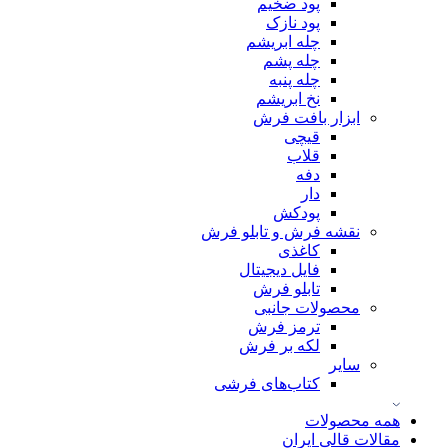
پود ضخیم
پود نازک
چله ابریشم
چله پشم
چله پنبه
نخ ابریشم
ابزار بافت فرش
قیچی
قلاب
دفه
دار
پودکش
نقشه فرش و تابلو فرش
کاغذی
فایل دیجیتال
تابلو فرش
محصولات جانبی
ترمز فرش
لکه بر فرش
سایر
کتاب‌های فرشی
همه محصولات
مقالات قالی ایران