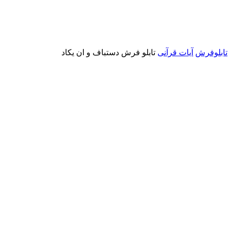
تابلوفرش
آیات قرآنی
تابلو فرش دستباف و ان یکاد