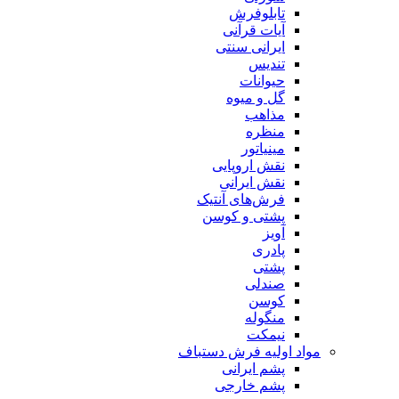
تابلوفرش
آیات قرآنی
ایرانی سنتی
تندیس
حیوانات
گل و میوه
مذاهب
منظره
مینیاتور
نقش اروپایی
نقش ایرانی
فرش‌های آنتیک
پشتی و کوسن
آویز
پادری
پشتی
صندلی
کوسن
منگوله
نیمکت
مواد اولیه فرش دستباف
پشم ایرانی
پشم خارجی