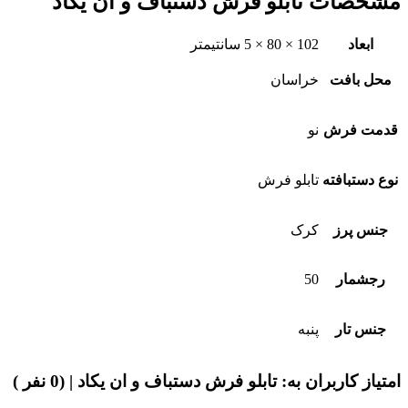
مشخصات
تابلو فرش دستباف و ان یکاد
ابعاد
102 × 80 × 5 سانتیمتر
محل بافت
خراسان
قدمت فرش
نو
نوع دستبافته
تابلو فرش
جنس پرز
کرک
رجشمار
50
جنس تار
پنبه
امتیاز کاربران به:
تابلو فرش دستباف و ان یکاد
| (0 نفر )