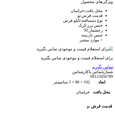
ویژگی‌های محصول
محل بافت
:
خراسان
قدمت فرش
:
نو
نوع دستبافته
:
تابلو فرش
جنس پرز
:
کرک
رجشمار
:
50
جنس تار
:
پنبه
+ موارد بیشتر
برای استعلام قیمت و موجودی تماس بگیرید
تماس بگیرید
شماره‌تماس‌ با‌کارشناس
09123456789
ابعاد
102 × 80 × 5 سانتیمتر
محل بافت
خراسان
قدمت فرش
نو