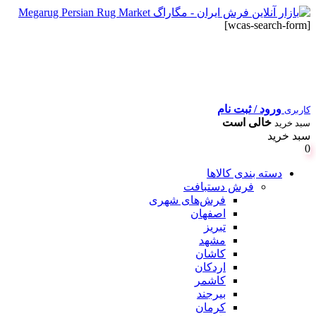
[wcas-search-form]
ورود / ثبت نام
کاربری
خالی است
سبد خرید
سبد خرید
0
دسته بندی کالاها
فرش دستبافت
فرش‌های شهری
اصفهان
تبریز
مشهد
کاشان
اردکان
کاشمر
بیرجند
کرمان