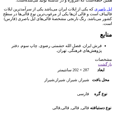
همین خطه‌است که امروزه و در گذشته تولید می‌شده‌است.
ایل باصری
که یکی از ایلات ایران می‌باشد یکی از سرآمدترین ایلات
قالیباف است و قالی آن‌ها یکی از مرغوب‌ترین نوع قالی‌ها در سطح
کشور می‌باشد. رنگ نارنجی مشخصۀ قالی‌های ایل باصری (فارس)
است.
منابع
فرش ایران. فضل الله حشمتی رضوی. چاپ سوم. دفتر
پژوهش‌های فرهنگی. تهران.
مشخصات
بازگشت
ابعاد
287 × 202 سانتیمتر
محل بافت
شیراز, شیراز, شیراز,شیراز
نوع گره
فارسی
نوع دستبافته
قالی, قالی, قالی,قالی