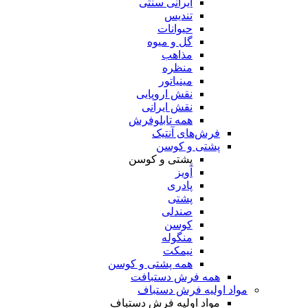
ایرانی سنتی
تندیس
حیوانات
گل و میوه
مذاهب
منظره
مینیاتور
نقش اروپایی
نقش ایرانی
همه تابلوفرش
فرش‌های آنتیک
پشتی و کوسن
پشتی و کوسن
آویز
پادری
پشتی
صندلی
کوسن
منگوله
نیمکت
همه پشتی و کوسن
همه فرش دستبافت
مواد اولیه فرش دستباف
مواد اولیه فرش دستباف