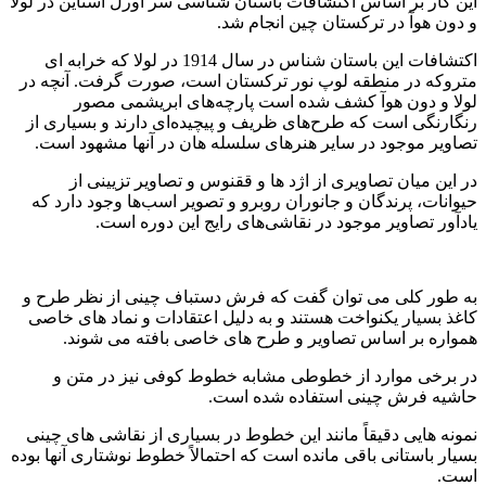
این کار بر اساس اکتشافات باستان شناسی سر اورل استاین در لولا
و دون هوآ در ترکستان چین انجام شد.
اکتشافات این باستان شناس در سال 1914 در لولا که خرابه ای
متروکه در منطقه لوپ نور ترکستان است، صورت گرفت. آنچه در
لولا و دون هوآ کشف شده است پارچه‌های ابریشمی مصور
رنگارنگی است که طرح‌های ظریف و پیچیده‌ای دارند و بسیاری از
تصاویر موجود در سایر هنرهای سلسله هان در آنها مشهود است.
در این میان تصاویری از اژد ها و ققنوس و تصاویر تزیینی از
حیوانات، پرندگان و جانوران روبرو و تصویر اسب‌ها وجود دارد که
یادآور تصاویر موجود در نقاشی‌های رایج این دوره است.
به طور کلی می توان گفت که فرش دستباف چینی از نظر طرح و
کاغذ بسیار یکنواخت هستند و به دلیل اعتقادات و نماد های خاصی
همواره بر اساس تصاویر و طرح های خاصی بافته می شوند.
در برخی موارد از خطوطی مشابه خطوط کوفی نیز در متن و
حاشیه فرش چینی استفاده شده است.
نمونه هایی دقیقاً مانند این خطوط در بسیاری از نقاشی های چینی
بسیار باستانی باقی مانده است که احتمالاً خطوط نوشتاری آنها بوده
است.