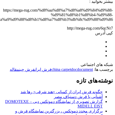
بیشتر بخوانید :
https://mega-rug.com/%d8%aa%d8%a7%d8%a8%d9%84%d9%88-
%d9%81%d8%b1%d8%b4-%d9%88-
da%a9%d9%88%d8%b1%d8%a7%d8%b3%db%8c%d9%88%d9%86/
http://mega-rug.com/6qcNr7
کپی آدرس
شبکه های اجتماعی
برچسب ها:
document
doc
china carpet
فرش ایران
فرش چین
مقاله
نوشته‌های تازه
چگونه فرش ایران از کمپانی «هند شرقی» رها شد
آشنایی با فرش دستباف مصر
گزارش تصویری از نمایشگاه دموتکس دبی – DOMOTEXE
MIDELL EIST
برگزاری مجدد دموتکس ، بزرگترین نمایشگاه فرش و