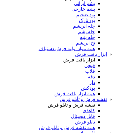
پشم ایرانی
پشم خارجی
پود ضخیم
پود نازک
چله ابریشم
چله پشم
چله پنبه
نخ ابریشم
همه مواد اولیه فرش دستباف
ابزار بافت فرش
ابزار بافت فرش
قیچی
قلاب
دفه
دار
پودکش
همه ابزار بافت فرش
نقشه فرش و تابلو فرش
نقشه فرش و تابلو فرش
کاغذی
فایل دیجیتال
تابلو فرش
همه نقشه فرش و تابلو فرش