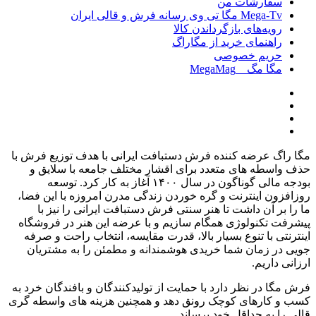
سفارشات من
Mega-Tv مگا تی وی رسانه فرش و قالی ایران
رویه‌های بازگرداندن کالا
راهنمای خرید از مگاراگ
حریم خصوصی
مگا مگ _ MegaMag
مگا راگ عرضه کننده فرش دستبافت ایرانی با هدف توزیع فرش با
حذف واسطه های متعدد برای اقشار مختلف جامعه با سلایق و
بودجه مالی گوناگون در سال
۱۴۰۰
آغاز به کار کرد
.
توسعه
روزافزون اینترنت و گره خوردن زندگی مدرن امروزه با این فضا،
ما را بر آن داشت تا هنر سنتی فرش دستبافت ایرانی را نیز با
پیشرفت تکنولوژی همگام سازیم و با عرضه این هنر در فروشگاه
اینترنتی با تنوع بسیار بالا، قدرت مقایسه، انتخاب راحت و صرفه
جویی در زمان شما خریدی هوشمندانه و مطمئن را به مشتریان
ارزانی داریم
.
فرش مگا در نظر دارد با حمایت از تولیدکنندگان و بافندگان خرد به
کسب و کارهای کوچک رونق دهد و همچنین هزینه های واسطه گری
قالی را به حداقل خود برساند
.