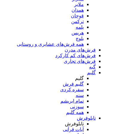
ملایر
همدان
قوچان
ترکمن
یلمه
هریس
بلوچ
همه فرش‌های عشایری و روستایی
فرش‌های مدرن
فرش‌های کم کارکرد
فرش‌های تجاری
گبه
گلیم
گلیم
گلیم فرش
سفره کردی
سنه
تمام ابریشم
سوزنی
همه گلیم
تابلوفرش
تابلوفرش
آیات قرآنی