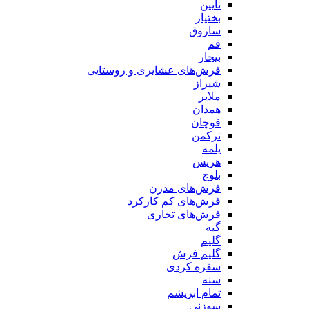
نایین
بختیار
ساروق
قم
بیجار
فرش‌های عشایری و روستایی
شیراز
ملایر
همدان
قوچان
ترکمن
یلمه
هریس
بلوچ
فرش‌های مدرن
فرش‌های کم کارکرد
فرش‌های تجاری
گبه
گلیم
گلیم فرش
سفره کردی
سنه
تمام ابریشم
سوزنی