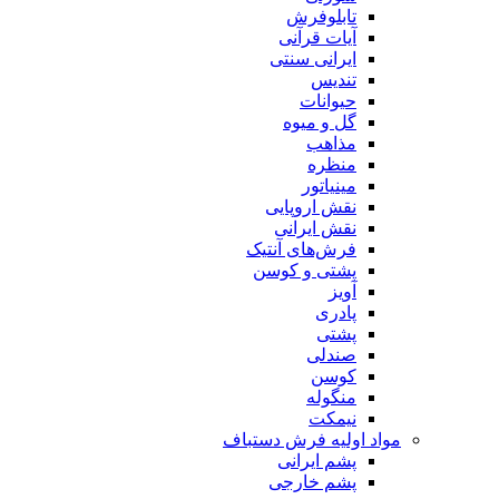
تابلوفرش
آیات قرآنی
ایرانی سنتی
تندیس
حیوانات
گل و میوه
مذاهب
منظره
مینیاتور
نقش اروپایی
نقش ایرانی
فرش‌های آنتیک
پشتی و کوسن
آویز
پادری
پشتی
صندلی
کوسن
منگوله
نیمکت
مواد اولیه فرش دستباف
پشم ایرانی
پشم خارجی