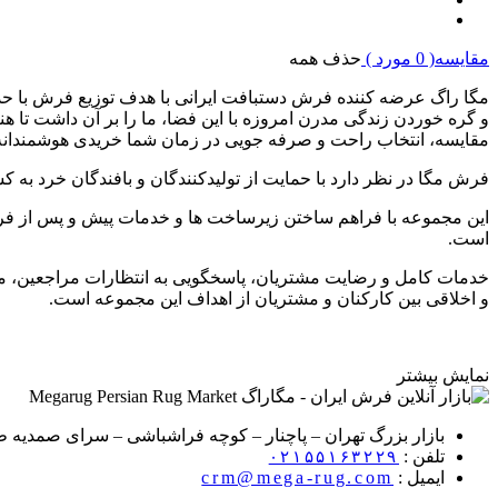
مقایسه(
0
مورد )
حذف همه
مگا راگ عرضه کننده فرش دستبافت ایرانی با هدف توزیع فرش با حذ
و گره خوردن زندگی مدرن امروزه با این فضا، ما را بر آن داشت تا هن
مقایسه، انتخاب راحت و صرفه جویی در زمان شما خریدی هوشمندانه و
فرش مگا در نظر دارد با حمایت از تولیدکنندگان و بافندگان خرد به
این مجموعه با فراهم ساختن زیرساخت ها و خدمات پیش و پس از فر
است
.
خدمات کامل و رضایت مشتریان، پاسخگویی به انتظارات مراجعین، مشار
و اخلاقی بین کارکنان و مشتریان از اهداف این مجموعه است
.
نمایش بیشتر
بازار بزرگ تهران – پاچنار – کوچه فراشباشی – سرای صمدیه طبق
تلفن :
۰۲۱۵۵۱۶۳۲۲۹
ایمیل :
crm@mega-rug.com