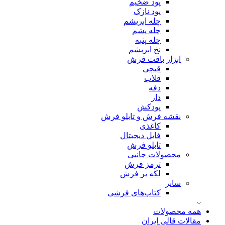
پود ضخیم
پود نازک
چله ابریشم
چله پشم
چله پنبه
نخ ابریشم
ابزار بافت فرش
قیچی
قلاب
دفه
دار
پودکش
نقشه فرش و تابلو فرش
کاغذی
فایل دیجیتال
تابلو فرش
محصولات جانبی
ترمز فرش
لکه بر فرش
سایر
کتاب‌های فرشی
همه محصولات
مقالات قالی ایران