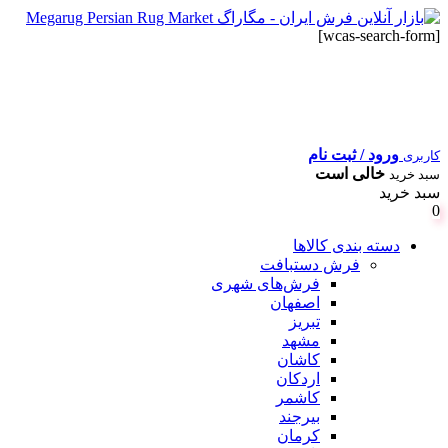
[wcas-search-form]
ورود / ثبت نام
کاربری
خالی است
سبد خرید
سبد خرید
0
دسته بندی کالاها
فرش دستبافت
فرش‌های شهری
اصفهان
تبریز
مشهد
کاشان
اردکان
کاشمر
بیرجند
کرمان