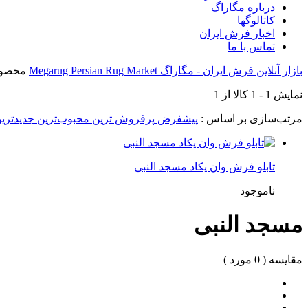
درباره مگاراگ
کاتالوگها
اخبار فرش ایران
تماس با ما
بازار آنلاین فرش ایران - مگاراگ Megarug Persian Rug Market
محصول
نمایش
1
-
1
کالا از
1
مرتب‌سازی بر اساس :
پیشفرض
پرفروش ترین
محبوب‌ترین
جدیدتری
تابلو فرش وان یکاد مسجد النبی
ناموجود
مسجد النبی
مقایسه (
0
مورد )