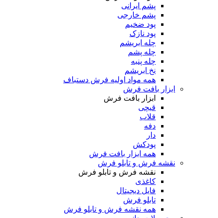
پشم ایرانی
پشم خارجی
پود ضخیم
پود نازک
چله ابریشم
چله پشم
چله پنبه
نخ ابریشم
همه مواد اولیه فرش دستباف
ابزار بافت فرش
ابزار بافت فرش
قیچی
قلاب
دفه
دار
پودکش
همه ابزار بافت فرش
نقشه فرش و تابلو فرش
نقشه فرش و تابلو فرش
کاغذی
فایل دیجیتال
تابلو فرش
همه نقشه فرش و تابلو فرش