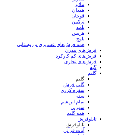
ملایر
همدان
قوچان
ترکمن
یلمه
هریس
بلوچ
همه فرش‌های عشایری و روستایی
فرش‌های مدرن
فرش‌های کم کارکرد
فرش‌های تجاری
گبه
گلیم
گلیم
گلیم فرش
سفره کردی
سنه
تمام ابریشم
سوزنی
همه گلیم
تابلوفرش
تابلوفرش
آیات قرآنی