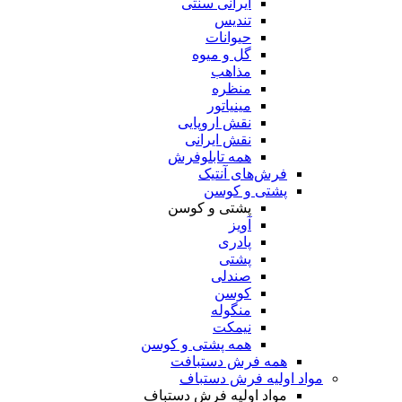
ایرانی سنتی
تندیس
حیوانات
گل و میوه
مذاهب
منظره
مینیاتور
نقش اروپایی
نقش ایرانی
همه تابلوفرش
فرش‌های آنتیک
پشتی و کوسن
پشتی و کوسن
آویز
پادری
پشتی
صندلی
کوسن
منگوله
نیمکت
همه پشتی و کوسن
همه فرش دستبافت
مواد اولیه فرش دستباف
مواد اولیه فرش دستباف