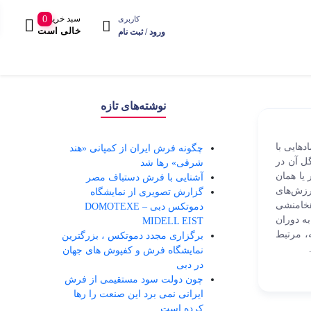
سبد خرید
0
کاربری
خالی است
ورود / ثبت نام
ایرانی سنتی
نوشته‌های تازه
گبه
فرش‌های آنتیک
تندیس
گلیم
پشتی و کوسن
دهایی با
چگونه فرش ایران از کمپانی «هند
حیوانات
گل آن در
شرقی» رها شد
لیم فرش
آویز
یا همان
آشنایی با فرش دستباف مصر
گل و میوه
رزش‌های
گزارش تصویری از نمایشگاه
فره کردی
پادری
هخامنشی
دموتکس دبی – DOMOTEXE
مذاهب
ه دوران
MIDELL EIST
نه
پشتی
، مرتبط
منظره
برگزاری مجدد دموتکس ، بزرگترین
مام ابریشم
صندلی
نمایشگاه فرش و کفپوش های جهان
مینیاتور
در دبی
وزنی
کوسن
چون دولت سود مستقیمی از فرش
نقش اروپایی
ایرانی نمی برد این صنعت را رها
منگوله
تابلوفرش
کرده است