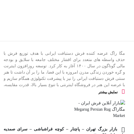
کرمان
مگا راگ عرضه کننده فرش دستبافت ایرانی با هدف توزیع فرش با
حذف واسطه های متعدد برای اقشار مختلف جامعه با سلایق و بودجه
مالی گوناگون در سال
۱۴۰۰
آغاز به کار کرد
.
توسعه روزافزون اینترنت
و گره خوردن زندگی مدرن امروزه با این فضا، ما را بر آن داشت تا هنر
سنتی فرش دستبافت ایرانی را نیز با پیشرفت تکنولوژی همگام سازیم و
با عرضه این هنر در فروشگاه اینترنتی با تنوع بسیار بالا، قدرت مقایسه،
انتخاب راحت و صرفه جویی در زمان شما خریدی هوشمندانه و مطمئن
نمایش بیشتر
را به مشتریان ارزانی داریم
.
فرش مگا در نظر دارد با حمایت از تولیدکنندگان و بافندگان خرد به کسب
و کارهای کوچک رونق دهد و همچنین هزینه های واسطه گری قالی را به
حداقل خود برساند
.
این مجموعه با فراهم ساختن زیرساخت ها و خدمات پیش و پس از
فروش از جمله مشاوره رایگان خرید فرش، ضمانت مرجوعی کالا،
بازار بزرگ تهران – پاچنار – کوچه فراشباشی – سرای صمدیه