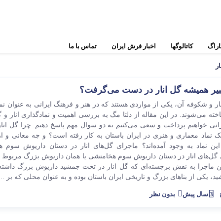
اراگ
کاتالوگها
اخبار فرش ایران
تماس با ما
ر
نایین
قوچان
کبیر همیشه گل انار در دست می‌گرفت؟
بختیار
ترکمن
ار و شکوفه آن، یکی از مواردی هستند که در هنر و فرهنگ ایرانی به عنوان نما
ساروق
یلمه
ته می‌شوند. در این مقاله از دلتا مگ به بررسی اهمیت و نمادگذاری انار و 
گ
انی خواهیم پرداخت و سعی می‌کنیم به دو سوال مهم پاسخ دهیم. چرا گل انار 
قم
هریس
 یک نماد معماری و هنری در ایران باستان به کار رفته است؟ و چه معانی و ا
س
 این نماد به وجود آمده‌اند؟ ماجرای گل‌های انار در دستان داریوش سوم 
بیجار
بلوچ
ل‌های انار در دستان داریوش سوم هخامنشی یا همان داریوش بزرگ مربوط ب
س
ن ماجرا به نقش برجسته‌ای که گل انار در تخت جمشید داریوش بزرگ داشته
فرش‌های عشایری و روستایی
فرش‌های مدرن
 یکی از بناهای بزرگ و تاریخی ایران باستان بوده و به عنوان محلی که بر ...
ت
شیراز
3 سال پیش
بدون نظر
فرش‌های کم کارکرد
س
ملایر
فرش‌های تجاری