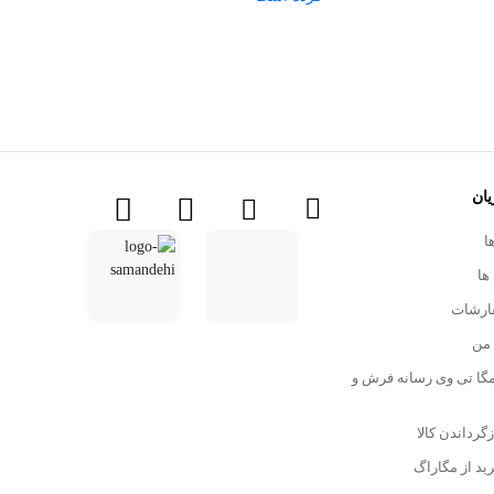
نقش ایرانی
نیمکت
یات قرآنی
ان
ا
ها
ارشات
من
Mega- مگا تی وی رسانه فرش و
زگرداندن کالا
ید از مگاراگ