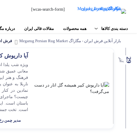
[wcas-search-form]
دسته بندی کالاها
همه محصولات
مقالات قالی ایران
درباره مگ
بازار آنلاین فرش ایران - مگاراگ Megarug Persian Rug Market
فرش انا
فرش دستبافت
فرش‌های شهری
آیا داریوش 
29
آذر
مواد اولیه فرش دستباف
اصفهان
ویژه شب یلدا ان
معانی عمیق شناخ
تبریز
ابزار بافت فرش
فرهنگ و هنر ایر
مشهد
ناربلا به عنوان
نمادین در کنار
نقشه فرش و تابلو فرش
کاشان
چیست؟ ماجرای گ
باستان است. ای
محصولات جانبی
اردکان
است. تخت جمشید،
کاشمر
مدیر چمن رخ
سایر
بیرجند