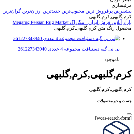
مرتبسازی
پیشفرض
پرفروش ترین
محبوب‌ترین
جدیدترین
ارزان‌ترین
گران‌ترین
کرم,گلبهی,کرم,گلبهی
بازار آنلاین فرش ایران - مگاراگ Megarug Persian Rug Market
محصول رنگ متن
کرم,گلبهی,کرم,گلبهی
نی نی گبه دستبافت مجموعه 4 عددی 261227343940
ناموجود
کرم,گلبهی,کرم,گلبهی
کرم,گلبهی,کرم,گلبهی
جست و جو محصولات
[wcas-search-form]