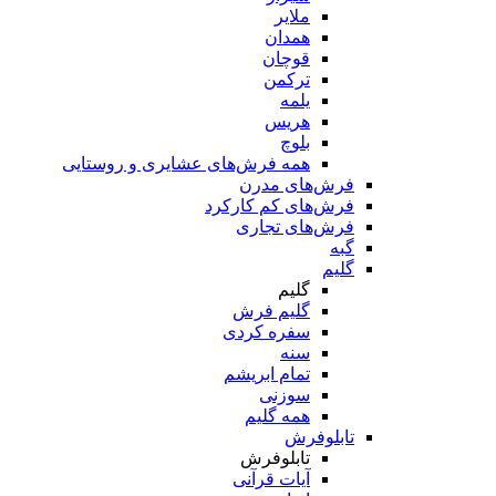
ملایر
همدان
قوچان
ترکمن
یلمه
هریس
بلوچ
همه فرش‌های عشایری و روستایی
فرش‌های مدرن
فرش‌های کم کارکرد
فرش‌های تجاری
گبه
گلیم
گلیم
گلیم فرش
سفره کردی
سنه
تمام ابریشم
سوزنی
همه گلیم
تابلوفرش
تابلوفرش
آیات قرآنی