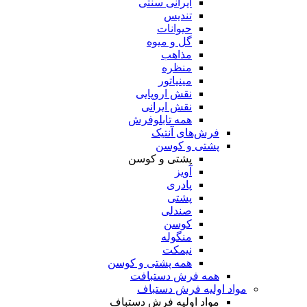
ایرانی سنتی
تندیس
حیوانات
گل و میوه
مذاهب
منظره
مینیاتور
نقش اروپایی
نقش ایرانی
همه تابلوفرش
فرش‌های آنتیک
پشتی و کوسن
پشتی و کوسن
آویز
پادری
پشتی
صندلی
کوسن
منگوله
نیمکت
همه پشتی و کوسن
همه فرش دستبافت
مواد اولیه فرش دستباف
مواد اولیه فرش دستباف