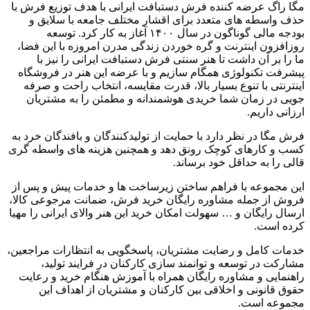
مگا راگ عرضه کننده فرش دستبافت ایرانی با هدف توزیع فرش با
حذف واسطه های متعدد برای اقشار مختلف جامعه با سلایق و
بودجه مالی گوناگون در سال
۱۴۰۰
آغاز به کار کرد
.
توسعه
روزافزون اینترنت و گره خوردن زندگی مدرن امروزه با این فضا،
ما را بر آن داشت تا هنر سنتی فرش دستبافت ایرانی را نیز با
پیشرفت تکنولوژی همگام سازیم و با عرضه این هنر در فروشگاه
اینترنتی با تنوع بسیار بالا، قدرت مقایسه، انتخاب راحت و صرفه
جویی در زمان شما خریدی هوشمندانه و مطمئن را به مشتریان
ارزانی داریم
.
فرش مگا در نظر دارد با حمایت از تولیدکنندگان و بافندگان خرد به
کسب و کارهای کوچک رونق دهد و همچنین هزینه های واسطه گری
قالی را به حداقل خود برساند
.
این مجموعه با فراهم ساختن زیرساخت ها و خدمات پیش و پس از
فروش از جمله مشاوره رایگان خرید فرش، ضمانت مرجوعی کالا،
ارسال رایگان و
…
سهولت امکان خرید این هنر والای ایرانی را مهیا
کرده است
.
خدمات کامل و رضایت مشتریان، پاسخگویی به انتظارات مراجعین،
مشارکت در توسعه و توانمند سازی کارکنان در فرایند تولید،
راهنمایی و مشاوره رایگان همراه با آموزش هنگام خرید و رعایت
حقوق قانونی و اخلاقی بین کارکنان و مشتریان از اهداف این
مجموعه است
.