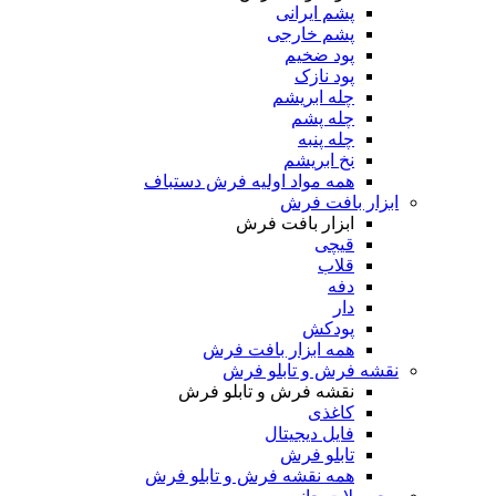
پشم ایرانی
پشم خارجی
پود ضخیم
پود نازک
چله ابریشم
چله پشم
چله پنبه
نخ ابریشم
همه مواد اولیه فرش دستباف
ابزار بافت فرش
ابزار بافت فرش
قیچی
قلاب
دفه
دار
پودکش
همه ابزار بافت فرش
نقشه فرش و تابلو فرش
نقشه فرش و تابلو فرش
کاغذی
فایل دیجیتال
تابلو فرش
همه نقشه فرش و تابلو فرش