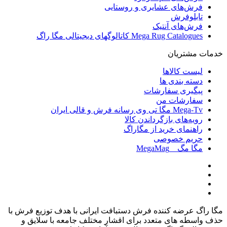
فرش‌های عشایری و روستایی
تابلوفرش
فرش‌های آنتیک
Mega Rug Catalogues کاتالوگهای دیجیتالی مگا راگ
خدمات مشتریان
لیست کالاها
دسته بندی ها
پیگیری سفارشات
سفارشات من
Mega-Tv مگا تی وی رسانه فرش و قالی ایران
رویه‌های بازگرداندن کالا
راهنمای خرید از مگاراگ
حریم خصوصی
مگا مگ _ MegaMag
مگا راگ عرضه کننده فرش دستبافت ایرانی با هدف توزیع فرش با
حذف واسطه های متعدد برای اقشار مختلف جامعه با سلایق و