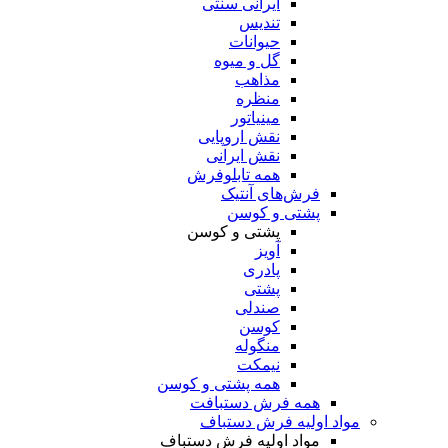
ایرانی سنتی
تندیس
حیوانات
گل و میوه
مذاهب
منظره
مینیاتور
نقش اروپایی
نقش ایرانی
همه تابلوفرش
فرش‌های آنتیک
پشتی و کوسن
پشتی و کوسن
آویز
پادری
پشتی
صندلی
کوسن
منگوله
نیمکت
همه پشتی و کوسن
همه فرش دستبافت
مواد اولیه فرش دستباف
مواد اولیه فرش دستباف