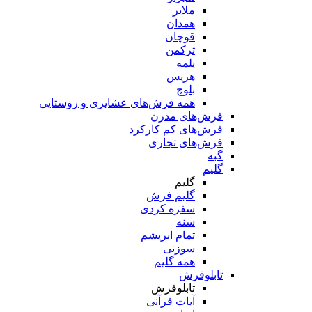
ملایر
همدان
قوچان
ترکمن
یلمه
هریس
بلوچ
همه فرش‌های عشایری و روستایی
فرش‌های مدرن
فرش‌های کم کارکرد
فرش‌های تجاری
گبه
گلیم
گلیم
گلیم فرش
سفره کردی
سنه
تمام ابریشم
سوزنی
همه گلیم
تابلوفرش
تابلوفرش
آیات قرآنی