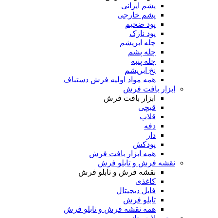
پشم ایرانی
پشم خارجی
پود ضخیم
پود نازک
چله ابریشم
چله پشم
چله پنبه
نخ ابریشم
همه مواد اولیه فرش دستباف
ابزار بافت فرش
ابزار بافت فرش
قیچی
قلاب
دفه
دار
پودکش
همه ابزار بافت فرش
نقشه فرش و تابلو فرش
نقشه فرش و تابلو فرش
کاغذی
فایل دیجیتال
تابلو فرش
همه نقشه فرش و تابلو فرش