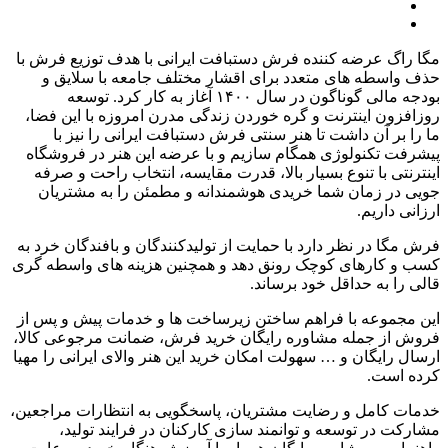
مگا راگ عرضه کننده فرش دستبافت ایرانی با هدف توزیع فرش با
حذف واسطه های متعدد برای اقشار مختلف جامعه با سلایق و
بودجه مالی گوناگون در سال
۱۴۰۰
آغاز به کار کرد
.
توسعه
روزافزون اینترنت و گره خوردن زندگی مدرن امروزه با این فضا،
ما را بر آن داشت تا هنر سنتی فرش دستبافت ایرانی را نیز با
پیشرفت تکنولوژی همگام سازیم و با عرضه این هنر در فروشگاه
اینترنتی با تنوع بسیار بالا، قدرت مقایسه، انتخاب راحت و صرفه
جویی در زمان شما خریدی هوشمندانه و مطمئن را به مشتریان
ارزانی داریم
.
فرش مگا در نظر دارد با حمایت از تولیدکنندگان و بافندگان خرد به
کسب و کارهای کوچک رونق دهد و همچنین هزینه های واسطه گری
قالی را به حداقل خود برساند
.
این مجموعه با فراهم ساختن زیرساخت ها و خدمات پیش و پس از
فروش از جمله مشاوره رایگان خرید فرش، ضمانت مرجوعی کالا،
ارسال رایگان و
…
سهولت امکان خرید این هنر والای ایرانی را مهیا
کرده است
.
خدمات کامل و رضایت مشتریان، پاسخگویی به انتظارات مراجعین،
مشارکت در توسعه و توانمند سازی کارکنان در فرایند تولید،