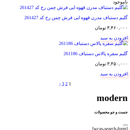
ناموجود
گلیم دستباف مدرن قهوه ایی فرش چمن رخ کد 261427
۳,۴۶۰,۰۰۰
تومان
افزودن به سبد
گلیم سفره پالاس دستباف 261186
۳,۴۵۰,۰۰۰
تومان
افزودن به سبد
›
3
2
1
modern
جست و جو محصولات
[wcas-search-form]