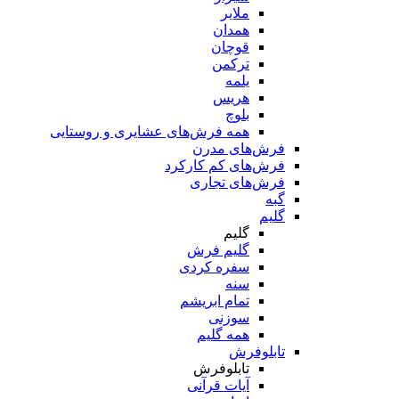
ملایر
همدان
قوچان
ترکمن
یلمه
هریس
بلوچ
همه فرش‌های عشایری و روستایی
فرش‌های مدرن
فرش‌های کم کارکرد
فرش‌های تجاری
گبه
گلیم
گلیم
گلیم فرش
سفره کردی
سنه
تمام ابریشم
سوزنی
همه گلیم
تابلوفرش
تابلوفرش
آیات قرآنی