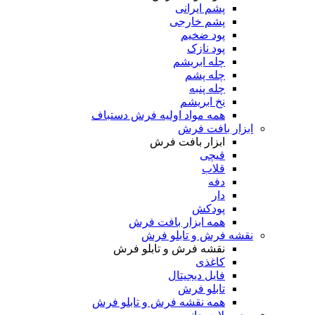
پشم ایرانی
پشم خارجی
پود ضخیم
پود نازک
چله ابریشم
چله پشم
چله پنبه
نخ ابریشم
همه مواد اولیه فرش دستباف
ابزار بافت فرش
ابزار بافت فرش
قیچی
قلاب
دفه
دار
پودکش
همه ابزار بافت فرش
نقشه فرش و تابلو فرش
نقشه فرش و تابلو فرش
کاغذی
فایل دیجیتال
تابلو فرش
همه نقشه فرش و تابلو فرش