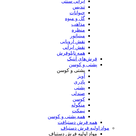
ایرانی سنتی
تندیس
حیوانات
گل و میوه
مذاهب
منظره
مینیاتور
نقش اروپایی
نقش ایرانی
همه تابلوفرش
فرش‌های آنتیک
پشتی و کوسن
پشتی و کوسن
آویز
پادری
پشتی
صندلی
کوسن
منگوله
نیمکت
همه پشتی و کوسن
همه فرش دستبافت
مواد اولیه فرش دستباف
مواد اولیه فرش دستباف