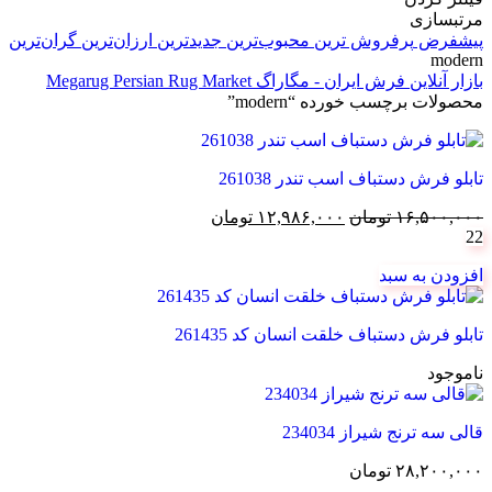
مرتبسازی
پیشفرض
پرفروش ترین
محبوب‌ترین
جدیدترین
ارزان‌ترین
گران‌ترین
modern
بازار آنلاین فرش ایران - مگاراگ Megarug Persian Rug Market
محصولات برچسب خورده “modern”
تابلو فرش دستباف اسب تندر 261038
قیمت
قیمت
۱۶,۵۰۰,۰۰۰
تومان
۱۲,۹۸۶,۰۰۰
تومان
22
اصلی:
فعلی:
۱۶,۵۰۰,۰۰۰ تومان
۱۲,۹۸۶,۰۰۰ تومان.
افزودن به سبد
بود.
تابلو فرش دستباف خلقت انسان کد 261435
ناموجود
قالی سه ترنج شیراز 234034
۲۸,۲۰۰,۰۰۰
تومان