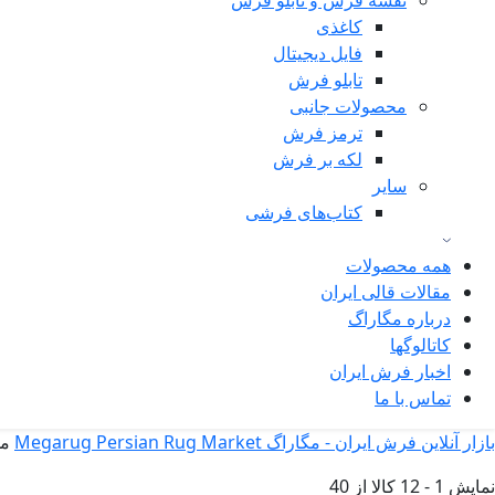
نقشه فرش و تابلو فرش
کاغذی
فایل دیجیتال
تابلو فرش
محصولات جانبی
ترمز فرش
لکه بر فرش
سایر
کتاب‌های فرشی
همه محصولات
مقالات قالی ایران
درباره مگاراگ
کاتالوگها
اخبار فرش ایران
تماس با ما
بازار آنلاین فرش ایران - مگاراگ Megarug Persian Rug Market
مح
نمایش
1
-
12
کالا از
40