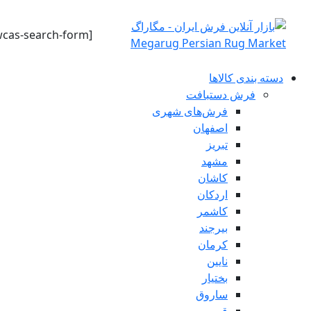
[wcas-search-form]
دسته بندی کالاها
فرش دستبافت
فرش‌های شهری
اصفهان
تبریز
مشهد
کاشان
اردکان
کاشمر
بیرجند
کرمان
نایین
بختیار
ساروق