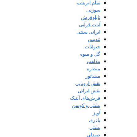
تمام ابریشم
سوزنی
تابلوفرش
آیات قرآنی
ایرانی سنتی
تندیس
حیوانات
گل و میوه
مذاهب
منظره
مینیاتور
نقش اروپایی
نقش ایرانی
فرش‌های آنتیک
پشتی و کوسن
آویز
پادری
پشتی
صندلی