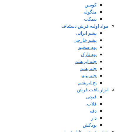
کوسن
منگوله
نیمکت
مواد اولیه فرش دستباف
پشم ایرانی
پشم خارجی
پود ضخیم
پود نازک
چله ابریشم
چله پشم
چله پنبه
نخ ابریشم
ابزار بافت فرش
قیچی
قلاب
دفه
دار
پودکش