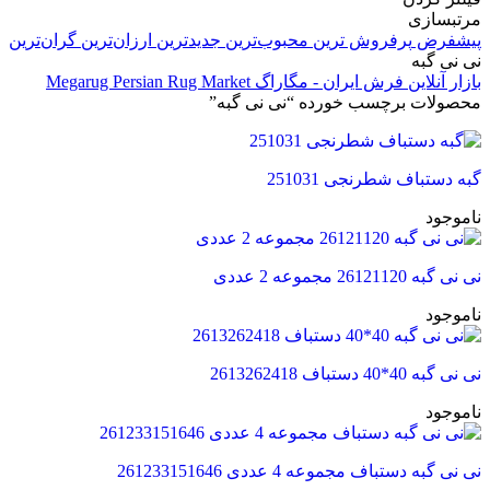
مرتبسازی
پیشفرض
پرفروش ترین
محبوب‌ترین
جدیدترین
ارزان‌ترین
گران‌ترین
نی نی گبه
بازار آنلاین فرش ایران - مگاراگ Megarug Persian Rug Market
محصولات برچسب خورده “نی نی گبه”
گبه دستباف شطرنجی 251031
ناموجود
نی نی گبه 26121120 مجموعه 2 عددی
ناموجود
نی نی گبه 40*40 دستباف 2613262418
ناموجود
نی نی گبه دستباف مجموعه 4 عددی 261233151646