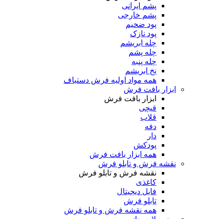
پشم ایرانی
پشم خارجی
پود ضخیم
پود نازک
چله ابریشم
چله پشم
چله پنبه
نخ ابریشم
همه مواد اولیه فرش دستباف
ابزار بافت فرش
ابزار بافت فرش
قیچی
قلاب
دفه
دار
پودکش
همه ابزار بافت فرش
نقشه فرش و تابلو فرش
نقشه فرش و تابلو فرش
کاغذی
فایل دیجیتال
تابلو فرش
همه نقشه فرش و تابلو فرش