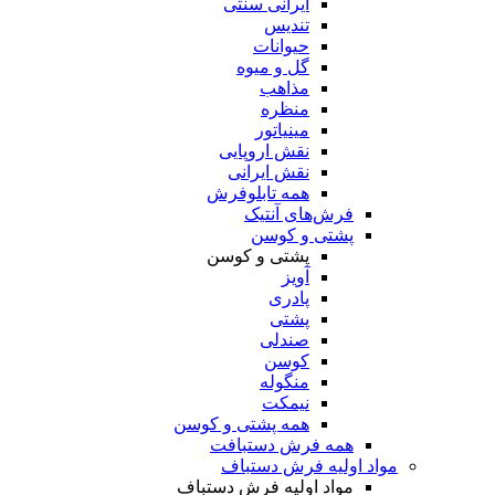
ایرانی سنتی
تندیس
حیوانات
گل و میوه
مذاهب
منظره
مینیاتور
نقش اروپایی
نقش ایرانی
همه تابلوفرش
فرش‌های آنتیک
پشتی و کوسن
پشتی و کوسن
آویز
پادری
پشتی
صندلی
کوسن
منگوله
نیمکت
همه پشتی و کوسن
همه فرش دستبافت
مواد اولیه فرش دستباف
مواد اولیه فرش دستباف