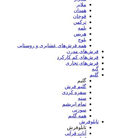
ملایر
همدان
قوچان
ترکمن
یلمه
هریس
بلوچ
همه فرش‌های عشایری و روستایی
فرش‌های مدرن
فرش‌های کم کارکرد
فرش‌های تجاری
گبه
گلیم
گلیم
گلیم فرش
سفره کردی
سنه
تمام ابریشم
سوزنی
همه گلیم
تابلوفرش
تابلوفرش
آیات قرآنی