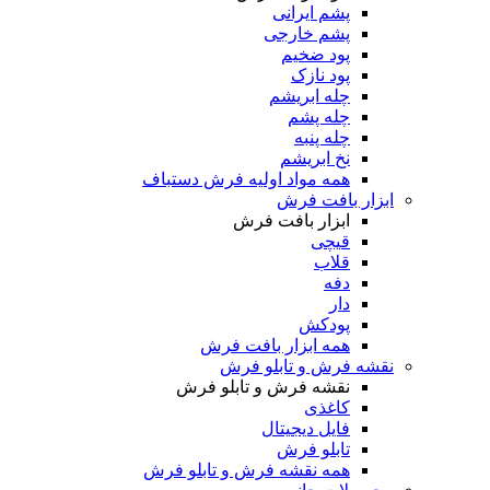
پشم ایرانی
پشم خارجی
پود ضخیم
پود نازک
چله ابریشم
چله پشم
چله پنبه
نخ ابریشم
همه مواد اولیه فرش دستباف
ابزار بافت فرش
ابزار بافت فرش
قیچی
قلاب
دفه
دار
پودکش
همه ابزار بافت فرش
نقشه فرش و تابلو فرش
نقشه فرش و تابلو فرش
کاغذی
فایل دیجیتال
تابلو فرش
همه نقشه فرش و تابلو فرش