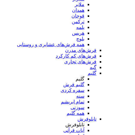
ملایر
همدان
قوچان
ترکمن
یلمه
هریس
بلوچ
همه فرش‌های عشایری و روستایی
فرش‌های مدرن
فرش‌های کم کارکرد
فرش‌های تجاری
گبه
گلیم
گلیم
گلیم فرش
سفره کردی
سنه
تمام ابریشم
سوزنی
همه گلیم
تابلوفرش
تابلوفرش
آیات قرآنی