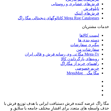
فرش‌های عشایری و روستایی
تابلوفرش
فرش‌های آنتیک
Mega Rug Catalogues کاتالوگهای دیجیتالی مگا راگ
خدمات مشتریان
لیست کالاها
دسته بندی ها
پیگیری سفارشات
سفارشات من
Mega-Tv مگا تی وی رسانه فرش و قالی ایران
رویه‌های بازگرداندن کالا
راهنمای خرید از مگاراگ
حریم خصوصی
مگا مگ _ MegaMag
مگا راگ عرضه کننده فرش دستبافت ایرانی با هدف توزیع فرش با
حذف واسطه های متعدد برای اقشار مختلف جامعه با سلایق و