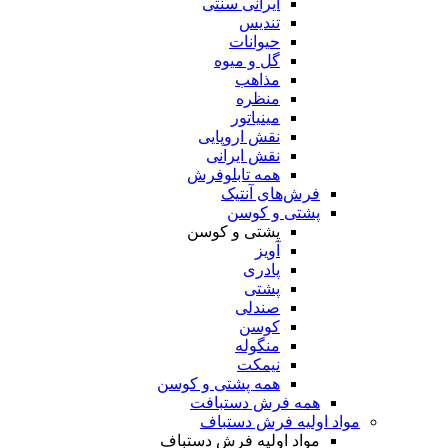
ایرانی سنتی
تندیس
حیوانات
گل و میوه
مذاهب
منظره
مینیاتور
نقش اروپایی
نقش ایرانی
همه تابلوفرش
فرش‌های آنتیک
پشتی و کوسن
پشتی و کوسن
آویز
پادری
پشتی
صندلی
کوسن
منگوله
نیمکت
همه پشتی و کوسن
همه فرش دستبافت
مواد اولیه فرش دستباف
مواد اولیه فرش دستباف