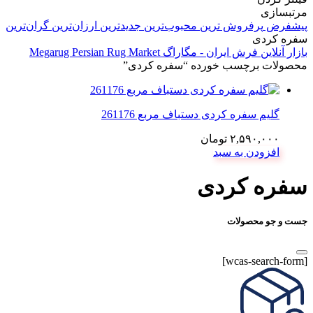
مرتبسازی
پیشفرض
پرفروش ترین
محبوب‌ترین
جدیدترین
ارزان‌ترین
گران‌ترین
سفره کردی
بازار آنلاین فرش ایران - مگاراگ Megarug Persian Rug Market
محصولات برچسب خورده “سفره کردی”
گلیم سفره کردی دستباف مربع 261176
۲,۵۹۰,۰۰۰
تومان
افزودن به سبد
سفره کردی
جست و جو محصولات
[wcas-search-form]