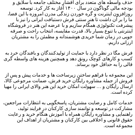
حذف واسطه های متعدد برای اقشار مختلف جامعه با سلایق و
بودجه مالی گوناگون در سال
۱۴۰۰
آغاز به کار کرد
.
توسعه
روزافزون اینترنت و گره خوردن زندگی مدرن امروزه با این فضا،
ما را بر آن داشت تا هنر سنتی فرش دستبافت ایرانی را نیز با
پیشرفت تکنولوژی همگام سازیم و با عرضه این هنر در فروشگاه
اینترنتی با تنوع بسیار بالا، قدرت مقایسه، انتخاب راحت و صرفه
جویی در زمان شما خریدی هوشمندانه و مطمئن را به مشتریان
ارزانی داریم
.
فرش مگا در نظر دارد با حمایت از تولیدکنندگان و بافندگان خرد به
کسب و کارهای کوچک رونق دهد و همچنین هزینه های واسطه گری
قالی را به حداقل خود برساند
.
این مجموعه با فراهم ساختن زیرساخت ها و خدمات پیش و پس از
فروش از جمله مشاوره رایگان خرید فرش، ضمانت مرجوعی کالا،
ارسال رایگان و
…
سهولت امکان خرید این هنر والای ایرانی را مهیا
کرده است
.
خدمات کامل و رضایت مشتریان، پاسخگویی به انتظارات مراجعین،
مشارکت در توسعه و توانمند سازی کارکنان در فرایند تولید،
راهنمایی و مشاوره رایگان همراه با آموزش هنگام خرید و رعایت
حقوق قانونی و اخلاقی بین کارکنان و مشتریان از اهداف این
مجموعه است
.