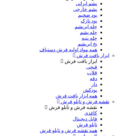
پشم ایرانی
پشم خارجی
پود ضخیم
پود نازک
چله ابریشم
چله پشم
چله پنبه
نخ ابریشم
همه مواد اولیه فرش دستباف
ابزار بافت فرش
ابزار بافت فرش
قیچی
قلاب
دفه
دار
پودکش
همه ابزار بافت فرش
نقشه فرش و تابلو فرش
نقشه فرش و تابلو فرش
کاغذی
فایل دیجیتال
تابلو فرش
همه نقشه فرش و تابلو فرش