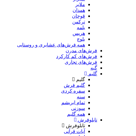
ملایر
همدان
قوچان
ترکمن
یلمه
هریس
بلوچ
همه فرش‌های عشایری و روستایی
فرش‌های مدرن
فرش‌های کم کارکرد
فرش‌های تجاری
گبه
گلیم
گلیم
گلیم فرش
سفره کردی
سنه
تمام ابریشم
سوزنی
همه گلیم
تابلوفرش
تابلوفرش
آیات قرآنی