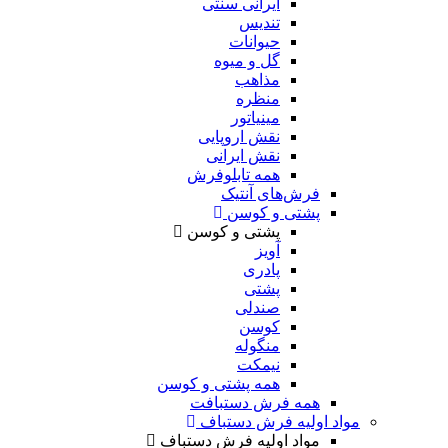
ایرانی سنتی
تندیس
حیوانات
گل و میوه
مذاهب
منظره
مینیاتور
نقش اروپایی
نقش ایرانی
همه تابلوفرش
فرش‌های آنتیک
پشتی و کوسن
پشتی و کوسن
آویز
پادری
پشتی
صندلی
کوسن
منگوله
نیمکت
همه پشتی و کوسن
همه فرش دستبافت
مواد اولیه فرش دستباف
مواد اولیه فرش دستباف