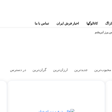
اراگ
کاتالوگها
اخبار فرش ایران
تماس با ما
 پرز
ابریشم
نایین
قوچان
بختیار
ترکمن
ساروق
یلمه
گ
قم
هریس
محبوب‌ترین
جدیدترین
ارزان‌ترین
گران‌ترین
در دسترس
س
بیجار
بلوچ
س
فرش‌های عشایری و روستایی
فرش‌های مدرن
ت
شیراز
فرش‌های کم کارکرد
س
ملایر
فرش‌های تجاری