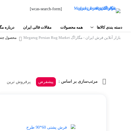
[wcas-search-form]
دسته بندی کالاها
همه محصولات
مقالات قالی ایران
درباره مگ
بازار آنلاین فرش ایران - مگاراگ Megarug Persian Rug Market
محصول جنس
فرش دستبافت
فرش‌های شهری
مواد اولیه فرش دستباف
اصفهان
تبریز
ابزار بافت فرش
مشهد
مرتب‌سازی بر اساس :
پیشفرض
پرفروش ترین
نقشه فرش و تابلو فرش
کاشان
محصولات جانبی
اردکان
کاشمر
سایر
بیرجند