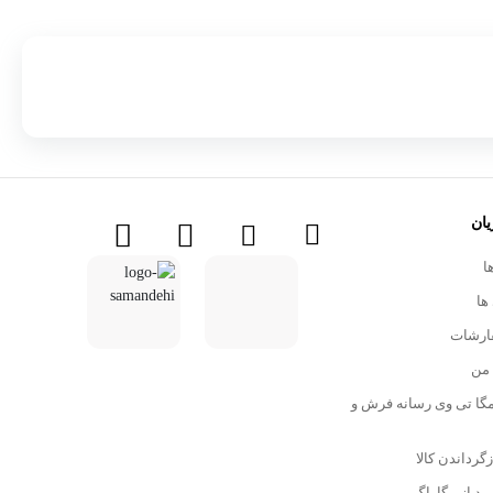
ان
ا
ها
ارشات
من
Mega- مگا تی وی رسانه فرش و
زگرداندن کالا
ید از مگاراگ