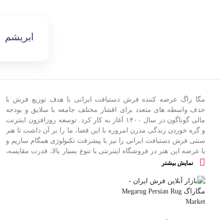
ابریشم
مگا راگ عرضه کننده فرش دستبافت ایرانی با هدف توزیع فرش با
حذف واسطه های متعدد برای اقشار مختلف جامعه با سلایق و بودجه
مالی گوناگون در سال
۱۴۰۰
آغاز به کار کرد
.
توسعه روزافزون اینترنت
و گره خوردن زندگی مدرن امروزه با این فضا، ما را بر آن داشت تا هنر
سنتی فرش دستبافت ایرانی را نیز با پیشرفت تکنولوژی همگام سازیم و
با عرضه این هنر در فروشگاه اینترنتی با تنوع بسیار بالا، قدرت مقایسه،
انتخاب راحت و صرفه جویی در زمان شما خریدی هوشمندانه و مطمئن
نمایش بیشتر
را به مشتریان ارزانی داریم
.
فرش مگا در نظر دارد با حمایت از تولیدکنندگان و بافندگان خرد به کسب
و کارهای کوچک رونق دهد و همچنین هزینه های واسطه گری قالی را به
حداقل خود برساند
.
این مجموعه با فراهم ساختن زیرساخت ها و خدمات پیش و پس از