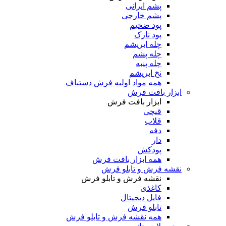
پشم ایرانی
پشم خارجی
پود ضخیم
پود نازک
چله ابریشم
چله پشم
چله پنبه
نخ ابریشم
همه مواد اولیه فرش دستباف
ابزار بافت فرش
ابزار بافت فرش
قیچی
قلاب
دفه
دار
پودکش
همه ابزار بافت فرش
نقشه فرش و تابلو فرش
نقشه فرش و تابلو فرش
کاغذی
فایل دیجیتال
تابلو فرش
همه نقشه فرش و تابلو فرش