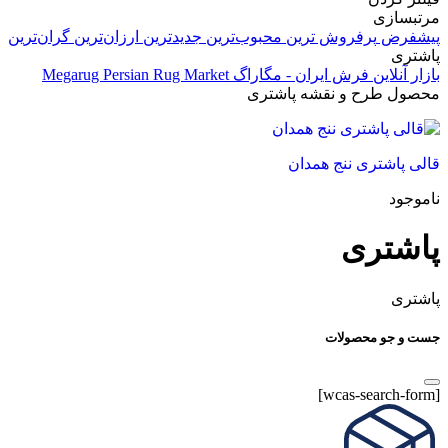
مرتبسازی
پیشفرض
پرفروش ترین
محبوب‌ترین
جدیدترین
ارزان‌ترین
گران‌ترین
پاشتری
بازار آنلاین فرش ایران - مگاراگ Megarug Persian Rug Market
محصول طرح و نقشه
پاشتری
قالی پاشتری ننج همدان
ناموجود
پاشتری
پاشتری
جست و جو محصولات
[wcas-search-form]