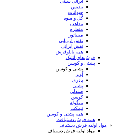
ایرانی سنتی
تندیس
حیوانات
گل و میوه
مذاهب
منظره
مینیاتور
نقش اروپایی
نقش ایرانی
همه تابلوفرش
فرش‌های آنتیک
پشتی و کوسن
پشتی و کوسن
آویز
پادری
پشتی
صندلی
کوسن
منگوله
نیمکت
همه پشتی و کوسن
همه فرش دستبافت
مواد اولیه فرش دستباف
مواد اولیه فرش دستباف