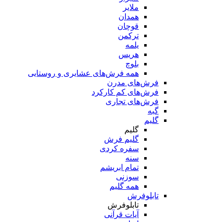
ملایر
همدان
قوچان
ترکمن
یلمه
هریس
بلوچ
همه فرش‌های عشایری و روستایی
فرش‌های مدرن
فرش‌های کم کارکرد
فرش‌های تجاری
گبه
گلیم
گلیم
گلیم فرش
سفره کردی
سنه
تمام ابریشم
سوزنی
همه گلیم
تابلوفرش
تابلوفرش
آیات قرآنی