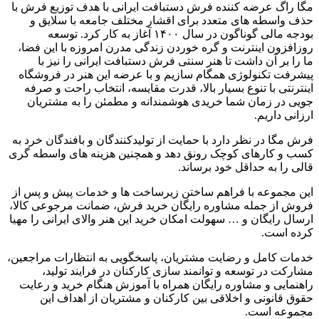
مگا راگ عرضه کننده فرش دستبافت ایرانی با هدف توزیع فرش با
حذف واسطه های متعدد برای اقشار مختلف جامعه با سلایق و
بودجه مالی گوناگون در سال
۱۴۰۰
آغاز به کار کرد
.
توسعه
روزافزون اینترنت و گره خوردن زندگی مدرن امروزه با این فضا،
ما را بر آن داشت تا هنر سنتی فرش دستبافت ایرانی را نیز با
پیشرفت تکنولوژی همگام سازیم و با عرضه این هنر در فروشگاه
اینترنتی با تنوع بسیار بالا، قدرت مقایسه، انتخاب راحت و صرفه
جویی در زمان شما خریدی هوشمندانه و مطمئن را به مشتریان
ارزانی داریم
.
فرش مگا در نظر دارد با حمایت از تولیدکنندگان و بافندگان خرد به
کسب و کارهای کوچک رونق دهد و همچنین هزینه های واسطه گری
قالی را به حداقل خود برساند
.
این مجموعه با فراهم ساختن زیرساخت ها و خدمات پیش و پس از
فروش از جمله مشاوره رایگان خرید فرش، ضمانت مرجوعی کالا،
ارسال رایگان و
…
سهولت امکان خرید این هنر والای ایرانی را مهیا
کرده است
.
خدمات کامل و رضایت مشتریان، پاسخگویی به انتظارات مراجعین،
مشارکت در توسعه و توانمند سازی کارکنان در فرایند تولید،
راهنمایی و مشاوره رایگان همراه با آموزش هنگام خرید و رعایت
حقوق قانونی و اخلاقی بین کارکنان و مشتریان از اهداف این
مجموعه است
.