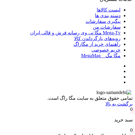
لیست کالاها
دسته بندی ها
پیگیری سفارشات
سفارشات من
Mega-Tv مگا تی وی رسانه فرش و قالی ایران
رویه‌های بازگرداندن کالا
راهنمای خرید از مگاراگ
حریم خصوصی
مگا مگ _ MegaMag
تمامی حقوق متعلق به سایت مگا راگ است.
برگشت به بالا
0
سبد خرید
0