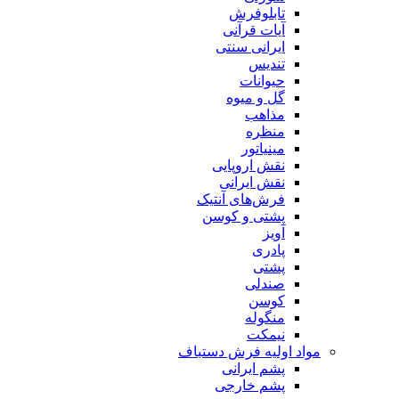
تابلوفرش
آیات قرآنی
ایرانی سنتی
تندیس
حیوانات
گل و میوه
مذاهب
منظره
مینیاتور
نقش اروپایی
نقش ایرانی
فرش‌های آنتیک
پشتی و کوسن
آویز
پادری
پشتی
صندلی
کوسن
منگوله
نیمکت
مواد اولیه فرش دستباف
پشم ایرانی
پشم خارجی