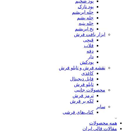
پود ضخیم
پود نازک
چله ابریشم
چله پشم
چله پنبه
نخ ابریشم
ابزار بافت فرش
قیچی
قلاب
دفه
دار
پودکش
نقشه فرش و تابلو فرش
کاغذی
فایل دیجیتال
تابلو فرش
محصولات جانبی
ترمز فرش
لکه بر فرش
سایر
کتاب‌های فرشی
همه محصولات
مقالات قالی ایران