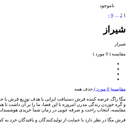
ناموجود
›
9
…
2
1
شیراز
شیراز
مقایسه (
0
مورد )
مقایسه(
0
مورد )
حذف همه
مگا راگ عرضه کننده فرش دستبافت ایرانی با هدف توزیع فرش با حذ
و گره خوردن زندگی مدرن امروزه با این فضا، ما را بر آن داشت تا هن
مقایسه، انتخاب راحت و صرفه جویی در زمان شما خریدی هوشمندانه و
فرش مگا در نظر دارد با حمایت از تولیدکنندگان و بافندگان خرد به