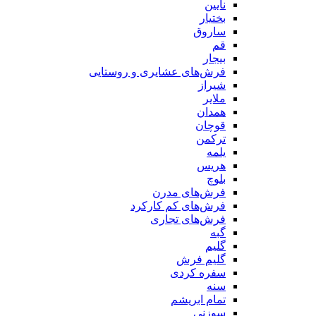
نایین
بختیار
ساروق
قم
بیجار
فرش‌های عشایری و روستایی
شیراز
ملایر
همدان
قوچان
ترکمن
یلمه
هریس
بلوچ
فرش‌های مدرن
فرش‌های کم کارکرد
فرش‌های تجاری
گبه
گلیم
گلیم فرش
سفره کردی
سنه
تمام ابریشم
سوزنی