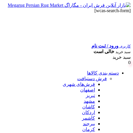
[wcas-search-form]
ورود / ثبت نام
کاربری
خالی است
سبد خرید
سبد خرید
0
دسته بندی کالاها
فرش دستبافت
فرش‌های شهری
اصفهان
تبریز
مشهد
کاشان
اردکان
کاشمر
بیرجند
کرمان