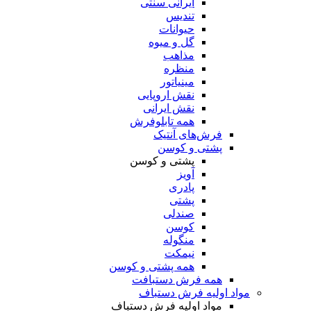
ایرانی سنتی
تندیس
حیوانات
گل و میوه
مذاهب
منظره
مینیاتور
نقش اروپایی
نقش ایرانی
همه تابلوفرش
فرش‌های آنتیک
پشتی و کوسن
پشتی و کوسن
آویز
پادری
پشتی
صندلی
کوسن
منگوله
نیمکت
همه پشتی و کوسن
همه فرش دستبافت
مواد اولیه فرش دستباف
مواد اولیه فرش دستباف