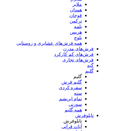
ملایر
همدان
قوچان
ترکمن
یلمه
هریس
بلوچ
همه فرش‌های عشایری و روستایی
فرش‌های مدرن
فرش‌های کم کارکرد
فرش‌های تجاری
گبه
گلیم
گلیم
گلیم فرش
سفره کردی
سنه
تمام ابریشم
سوزنی
همه گلیم
تابلوفرش
تابلوفرش
آیات قرآنی