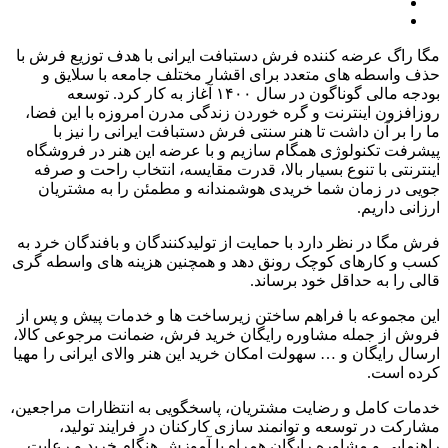
مگا راگ عرضه کننده فرش دستبافت ایرانی با هدف توزیع فرش با
حذف واسطه های متعدد برای اقشار مختلف جامعه با سلایق و
بودجه مالی گوناگون در سال
۱۴۰۰
آغاز به کار کرد
.
توسعه
روزافزون اینترنت و گره خوردن زندگی مدرن امروزه با این فضا،
ما را بر آن داشت تا هنر سنتی فرش دستبافت ایرانی را نیز با
پیشرفت تکنولوژی همگام سازیم و با عرضه این هنر در فروشگاه
اینترنتی با تنوع بسیار بالا، قدرت مقایسه، انتخاب راحت و صرفه
جویی در زمان شما خریدی هوشمندانه و مطمئن را به مشتریان
ارزانی داریم
.
فرش مگا در نظر دارد با حمایت از تولیدکنندگان و بافندگان خرد به
کسب و کارهای کوچک رونق دهد و همچنین هزینه های واسطه گری
قالی را به حداقل خود برساند
.
این مجموعه با فراهم ساختن زیرساخت ها و خدمات پیش و پس از
فروش از جمله مشاوره رایگان خرید فرش، ضمانت مرجوعی کالا،
ارسال رایگان و
…
سهولت امکان خرید این هنر والای ایرانی را مهیا
کرده است
.
خدمات کامل و رضایت مشتریان، پاسخگویی به انتظارات مراجعین،
مشارکت در توسعه و توانمند سازی کارکنان در فرایند تولید،
راهنمایی و مشاوره رایگان همراه با آموزش هنگام خرید و رعایت