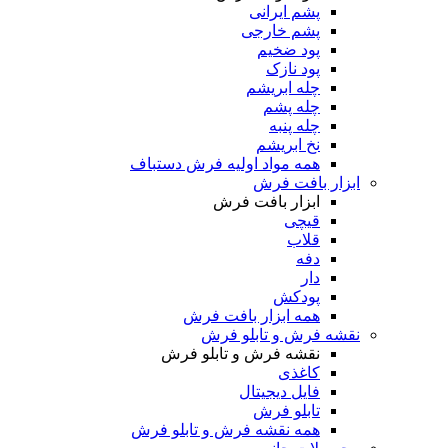
پشم ایرانی
پشم خارجی
پود ضخیم
پود نازک
چله ابریشم
چله پشم
چله پنبه
نخ ابریشم
همه مواد اولیه فرش دستباف
ابزار بافت فرش
ابزار بافت فرش
قیچی
قلاب
دفه
دار
پودکش
همه ابزار بافت فرش
نقشه فرش و تابلو فرش
نقشه فرش و تابلو فرش
کاغذی
فایل دیجیتال
تابلو فرش
همه نقشه فرش و تابلو فرش