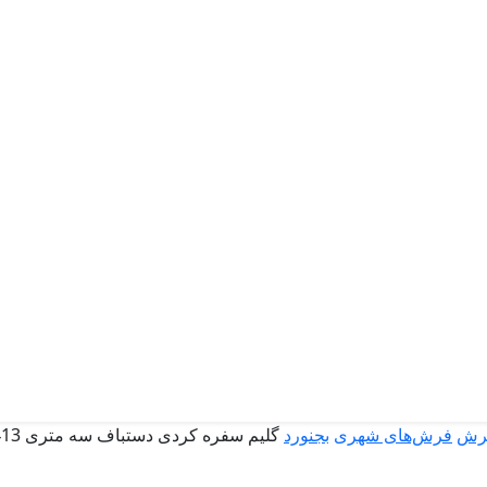
رش
فرش‌های شهری
بجنورد
گلیم سفره کردی دستباف سه متری 261413