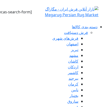
[wcas-search-form]
دسته بندی کالاها
فرش دستبافت
فرش‌های شهری
اصفهان
تبریز
مشهد
کاشان
اردکان
کاشمر
بیرجند
کرمان
نایین
بختیار
ساروق