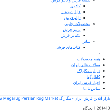
نقشه فرش و تابلو فرش
کاغذی
فایل دیجیتال
تابلو فرش
محصولات جانبی
ترمز فرش
لکه بر فرش
سایر
کتاب‌های فرشی
همه محصولات
مقالات قالی ایران
درباره مگاراگ
کاتالوگها
اخبار فرش ایران
تماس با ما
بازار آنلاین فرش ایران - مگاراگ Megarug Persian Rug Market
ف
261413
1 دیدگاه