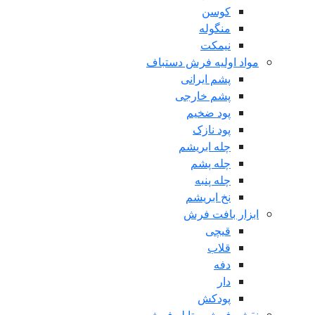
کوسن
منگوله
نیمکت
مواد اولیه فرش دستباف
پشم ایرانی
پشم خارجی
پود ضخیم
پود نازک
چله ابریشم
چله پشم
چله پنبه
نخ ابریشم
ابزار بافت فرش
قیچی
قلاب
دفه
دار
پودکش