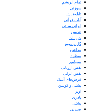
تمام ابریشم
سوزنی
تابلوفرش
آیات قرآنی
ایرانی سنتی
تندیس
حیوانات
گل و میوه
مذاهب
منظره
مینیاتور
نقش اروپایی
نقش ایرانی
فرش‌های آنتیک
پشتی و کوسن
آویز
پادری
پشتی
صندلی