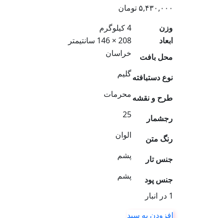
۵,۴۳۰,۰۰۰
تومان
وزن
4 کیلوگرم
ابعاد
208 × 146 سانتیمتر
خراسان
محل بافت
گلیم
نوع دستبافته
محرمات
طرح و نقشه
25
رجشمار
الوان
رنگ متن
پشم
جنس تار
پشم
جنس پود
1 در انبار
افزودن به سبد