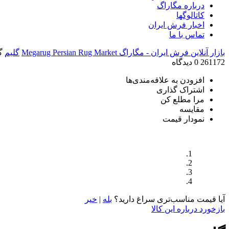
درباره مگاراگ
کاتالوگها
اخبار فرش ایران
تماس با ما
بازار آنلاین فرش ایران - مگاراگ Megarug Persian Rug Market
گلیم
گ
261172
0 دیدگاه
افزودن به علاقه‌مندی‌ها
اشتراک گذاری
مرا مطلع کن
مقایسه
نمودار قیمت
آیا قیمت مناسب‌تری سراغ دارید؟
بله
|
خیر
بازخورد درباره این کالا