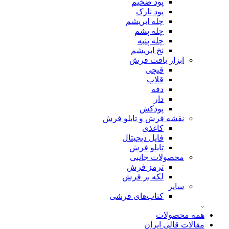
پود ضخیم
پود نازک
چله ابریشم
چله پشم
چله پنبه
نخ ابریشم
ابزار بافت فرش
قیچی
قلاب
دفه
دار
پودکش
نقشه فرش و تابلو فرش
کاغذی
فایل دیجیتال
تابلو فرش
محصولات جانبی
ترمز فرش
لکه بر فرش
سایر
کتاب‌های فرشی
همه محصولات
مقالات قالی ایران