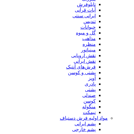
تابلوفرش
آیات قرآنی
ایرانی سنتی
تندیس
حیوانات
گل و میوه
مذاهب
منظره
مینیاتور
نقش اروپایی
نقش ایرانی
فرش‌های آنتیک
پشتی و کوسن
آویز
پادری
پشتی
صندلی
کوسن
منگوله
نیمکت
مواد اولیه فرش دستباف
پشم ایرانی
پشم خارجی