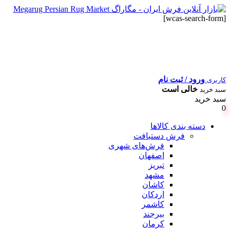
[wcas-search-form]
ورود / ثبت نام
کاربری
خالی است
سبد خرید
سبد خرید
0
دسته بندی کالاها
فرش دستبافت
فرش‌های شهری
اصفهان
تبریز
مشهد
کاشان
اردکان
کاشمر
بیرجند
کرمان