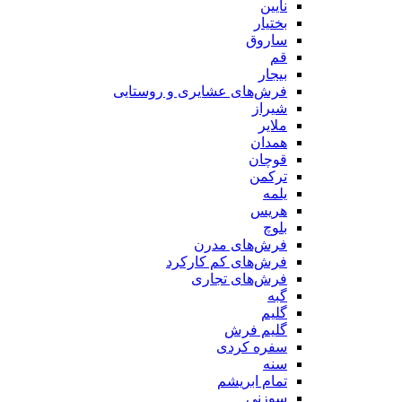
نایین
بختیار
ساروق
قم
بیجار
فرش‌های عشایری و روستایی
شیراز
ملایر
همدان
قوچان
ترکمن
یلمه
هریس
بلوچ
فرش‌های مدرن
فرش‌های کم کارکرد
فرش‌های تجاری
گبه
گلیم
گلیم فرش
سفره کردی
سنه
تمام ابریشم
سوزنی