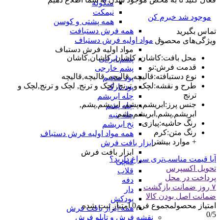
منگوله
نیمکت
موجود شد خبرم کن
همه پشتی و کوسن
همه فرش دستبافت
تماس بگیرید
مواد اولیه فرش دستباف
ویژگی‌های محصول
مواد اولیه فرش دستباف
محل بافت
:
کاشان, کاشان, کاشان,کاشان
پشم ایرانی
قدمت فرش
:
نو
پشم خارجی
نوع دستبافته
:
قالیچه, قالیچه, قالیچه,قالیچه
پود ضخیم
طرح و نقشه
:
لچک و ترنج, لچک و ترنج, لچک و ترنج,لچک و
پود نازک
ترنج
چله ابریشم
جنس پرز
:
ابریشم, پشم, ابریشم,پشم,
چله پشم
ابریشم,پشم,ابریشم,پشم
چله پنبه
رنگ حاشیه
:
پیازی
نخ ابریشم
رنگ متن
:
کرم
همه مواد اولیه فرش دستباف
+ موارد بیشتر
ابزار بافت فرش
ابزار بافت فرش
آیا قیمت مناسب‌تری سراغ دارید؟
قیچی
تحویل اکسپرس
قلاب
پرداخت در محل
دفه
۷ روز ضمانت بازگشت
دار
ضمانت اصل بودن کالا
پودکش
امتیاز محصول
مجموع فرم
0
امتیاز ثبت شده
همه ابزار بافت فرش
0
/5
نقشه فرش و تابلو فرش