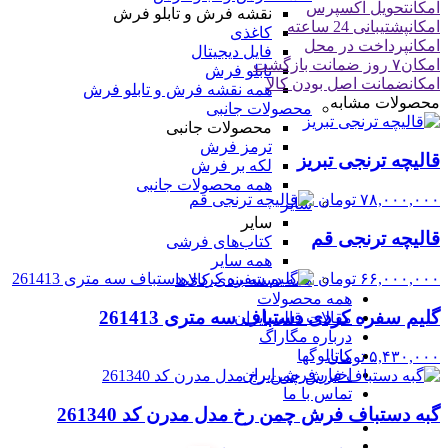
امکان
تحویل اکسپرس
نقشه فرش و تابلو فرش
امکان
پشتیبانی 24 ساعته
کاغذی
امکان
پرداخت در محل
فایل دیجیتال
امکان
۷ روز ضمانت بازگشت
تابلو فرش
امکان
ضمانت اصل بودن کالا
همه نقشه فرش و تابلو فرش
محصولات مشابه
محصولات جانبی
محصولات جانبی
ترمز فرش
قالیچه ترنجی تبریز
لکه بر فرش
همه محصولات جانبی
۷۸,۰۰۰,۰۰۰
تومان
سایر
سایر
قالیچه ترنجی قم
کتاب‌های فرشی
همه سایر
۶۶,۰۰۰,۰۰۰
تومان
همه دسته بندی کالاها
همه محصولات
گلیم سفره کردی دستباف سه متری 261413
مقالات قالی ایران
درباره مگاراگ
کاتالوگها
۵,۴۳۰,۰۰۰
تومان
اخبار فرش ایران
تماس با ما
گبه دستباف فرش چمن رخ مدل مدرن کد 261340