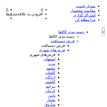
نمودار قیمت
0
0
مقایسه محصول
افزودن به علاقه‌مندی‌ها
اشتراک گذاری
مرا مطلع کن
دسته بندی کالاها
دسته بندی کالاها
فرش دستبافت
فرش دستبافت
فرش‌های شهری
فرش‌های شهری
اصفهان
تبریز
مشهد
کاشان
اردکان
کاشمر
بیرجند
کرمان
نایین
بختیار
ساروق