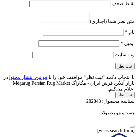
نقاط ضعف
متن نظر شما (اجباری)
نام
*
ایمیل
*
وب‌ سایت
با انتخاب دکمه "ثبت نظر" موافقت خود را با
قوانین انتشار محتوا
در
بازار آنلاین فرش ایران - مگاراگ Megarug Persian Rug Market
اعلام می‌کنم.
ثبت نظر
شناسه محصول:
282843
جست و جو محصولات
[wcas-search-form]