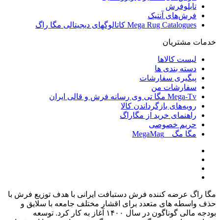
تابلوفرش
فرش‌های آنتیک
Mega Rug Catalogues کاتالوگهای دیجیتالی مگا راگ
خدمات مشتریان
لیست کالاها
دسته بندی ها
پیگیری سفارشات
سفارشات من
Mega-Tv مگا تی وی رسانه فرش و قالی ایران
رویه‌های بازگرداندن کالا
راهنمای خرید از مگاراگ
حریم خصوصی
مگا مگ _ MegaMag
مگا راگ عرضه کننده فرش دستبافت ایرانی با هدف توزیع فرش با
حذف واسطه های متعدد برای اقشار مختلف جامعه با سلایق و
بودجه مالی گوناگون در سال
۱۴۰۰
آغاز به کار کرد
.
توسعه