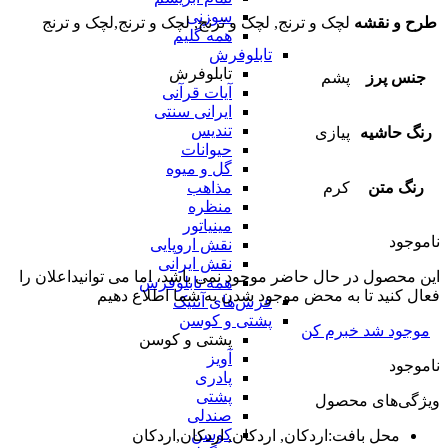
سوزنی
طرح و نقشه
لچک و ترنج, لچک و ترنج, لچک و ترنج,لچک و ترنج
همه گلیم
تابلوفرش
تابلوفرش
جنس پرز
پشم
آیات قرآنی
ایرانی سنتی
تندیس
رنگ حاشیه
پیازی
حیوانات
گل و میوه
مذاهب
رنگ متن
کرم
منظره
مینیاتور
ناموجود
نقش اروپایی
نقش ایرانی
این محصول در حال حاضر موجود نمی باشد، اما می توانیداعلان را
همه تابلوفرش
فعال کنید تا به محض موجود شدن به شما اطلاع دهیم
فرش‌های آنتیک
پشتی و کوسن
موجود شد خبرم کن
پشتی و کوسن
آویز
ناموجود
پادری
پشتی
ویژگی‌های محصول
صندلی
کوسن
محل بافت
:
اردکان, اردکان, اردکان,اردکان