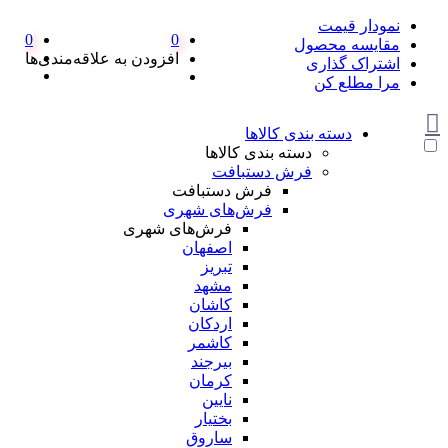
نمودار قیمت
0
0
مقایسه محصول
افزودن به علاقه‌مندی‌ها
اشتراک گذاری
مرا مطلع کن
دسته بندی کالاها
دسته بندی کالاها
فرش دستبافت
فرش دستبافت
فرش‌های شهری
فرش‌های شهری
اصفهان
تبریز
مشهد
کاشان
اردکان
کاشمر
بیرجند
کرمان
نایین
بختیار
ساروق