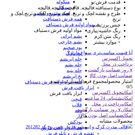
منگوله
قدمت فرش
:
نو
نیمکت
نوع دستبافته
:
قالیچه, قالیچه, قالیچه,قالیچه
همه پشتی و کوسن
طرح و نقشه
:
لچک و ترنج, لچک و ترنج, لچک و ترنج,لچک و
همه فرش دستبافت
ترنج
مواد اولیه فرش دستباف
جنس پرز
:
پشم
مواد اولیه فرش دستباف
رنگ حاشیه
:
پیازی
پشم ایرانی
رنگ متن
:
کرم
پشم خارجی
+ موارد بیشتر
پود ضخیم
آیا قیمت مناسب‌تری سراغ دارید؟
پود نازک
تحویل اکسپرس
چله ابریشم
پرداخت در محل
چله پشم
۷ روز ضمانت بازگشت
چله پنبه
ضمانت اصل بودن کالا
نخ ابریشم
امتیاز محصول
مجموع فرم
0
امتیاز ثبت شده
همه مواد اولیه فرش دستباف
0
/5
ابزار بافت فرش
امکان
تحویل اکسپرس
ابزار بافت فرش
امکان
پشتیبانی 24 ساعته
قیچی
امکان
پرداخت در محل
قلاب
امکان
۷ روز ضمانت بازگشت
دفه
امکان
ضمانت اصل بودن کالا
دار
محصولات مشابه
پودکش
همه ابزار بافت فرش
نقشه فرش و تابلو فرش