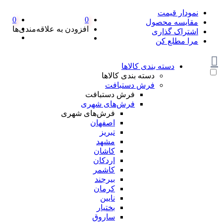
نمودار قیمت
0
0
مقایسه محصول
افزودن به علاقه‌مندی‌ها
اشتراک گذاری
مرا مطلع کن
دسته بندی کالاها
دسته بندی کالاها
فرش دستبافت
فرش دستبافت
فرش‌های شهری
فرش‌های شهری
اصفهان
تبریز
مشهد
کاشان
اردکان
کاشمر
بیرجند
کرمان
نایین
بختیار
ساروق