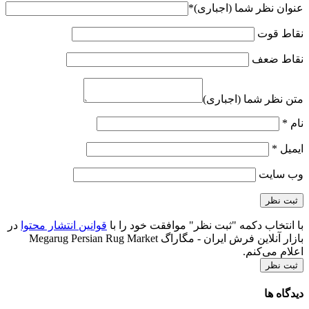
عنوان نظر شما (اجباری)
*
نقاط قوت
نقاط ضعف
متن نظر شما (اجباری)
نام
*
ایمیل
*
وب‌ سایت
با انتخاب دکمه "ثبت نظر" موافقت خود را با
قوانین انتشار محتوا
در
بازار آنلاین فرش ایران - مگاراگ Megarug Persian Rug Market
اعلام می‌کنم.
ثبت نظر
دیدگاه ها