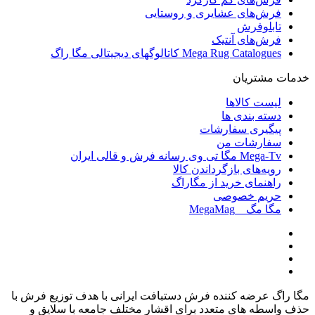
فرش‌های عشایری و روستایی
تابلوفرش
فرش‌های آنتیک
Mega Rug Catalogues کاتالوگهای دیجیتالی مگا راگ
خدمات مشتریان
لیست کالاها
دسته بندی ها
پیگیری سفارشات
سفارشات من
Mega-Tv مگا تی وی رسانه فرش و قالی ایران
رویه‌های بازگرداندن کالا
راهنمای خرید از مگاراگ
حریم خصوصی
مگا مگ _ MegaMag
مگا راگ عرضه کننده فرش دستبافت ایرانی با هدف توزیع فرش با
حذف واسطه های متعدد برای اقشار مختلف جامعه با سلایق و