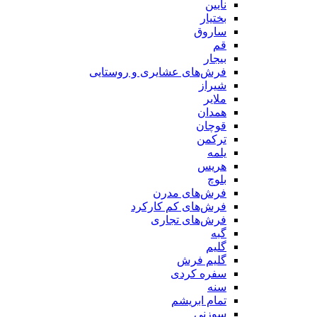
نایین
بختیار
ساروق
قم
بیجار
فرش‌های عشایری و روستایی
شیراز
ملایر
همدان
قوچان
ترکمن
یلمه
هریس
بلوچ
فرش‌های مدرن
فرش‌های کم کارکرد
فرش‌های تجاری
گبه
گلیم
گلیم فرش
سفره کردی
سنه
تمام ابریشم
سوزنی