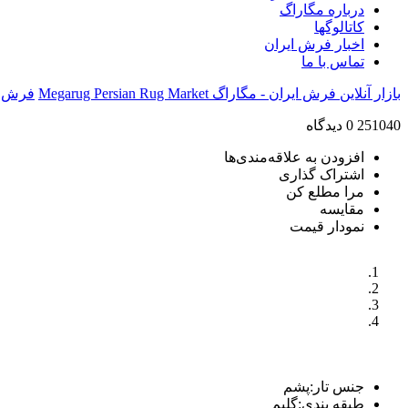
درباره مگاراگ
کاتالوگها
اخبار فرش ایران
تماس با ما
بازار آنلاین فرش ایران - مگاراگ Megarug Persian Rug Market
فرش
251040
0 دیدگاه
افزودن به علاقه‌مندی‌ها
اشتراک گذاری
مرا مطلع کن
مقایسه
نمودار قیمت
جنس تار
:
پشم
طبقه بندی
:
گلیم