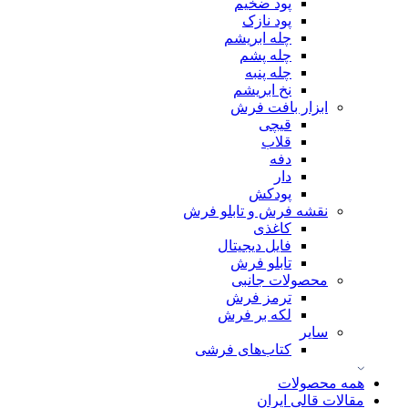
پود ضخیم
پود نازک
چله ابریشم
چله پشم
چله پنبه
نخ ابریشم
ابزار بافت فرش
قیچی
قلاب
دفه
دار
پودکش
نقشه فرش و تابلو فرش
کاغذی
فایل دیجیتال
تابلو فرش
محصولات جانبی
ترمز فرش
لکه بر فرش
سایر
کتاب‌های فرشی
همه محصولات
مقالات قالی ایران