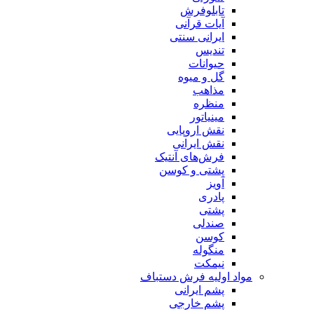
تابلوفرش
آیات قرآنی
ایرانی سنتی
تندیس
حیوانات
گل و میوه
مذاهب
منظره
مینیاتور
نقش اروپایی
نقش ایرانی
فرش‌های آنتیک
پشتی و کوسن
آویز
پادری
پشتی
صندلی
کوسن
منگوله
نیمکت
مواد اولیه فرش دستباف
پشم ایرانی
پشم خارجی