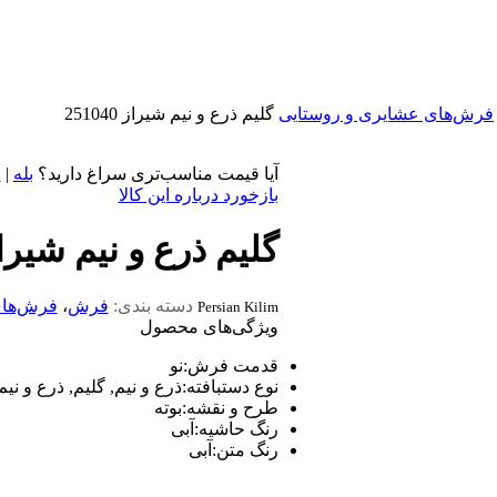
فرش‌های عشایری و روستایی
گلیم ذرع و نیم شیراز 251040
آیا قیمت مناسب‌تری سراغ دارید؟
بله
|
خ
بازخورد درباره این کالا
گلیم ذرع و نیم شیراز 1040
دسته بندی:
فرش
،
فرش‌های
Persian Kilim
ویژگی‌های محصول
قدمت فرش
:
نو
نوع دستبافته
:
ذرع و نیم, گلیم, ذرع و نیم
طرح و نقشه
:
بوته
رنگ حاشیه
:
آبی
رنگ متن
:
آبی