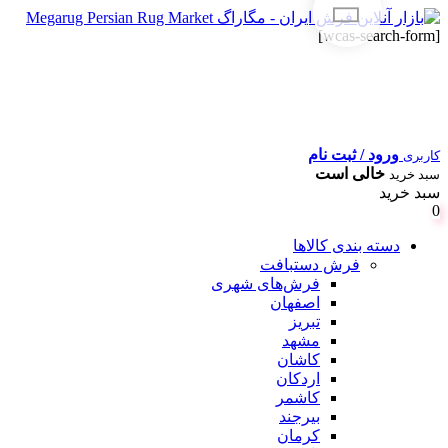
[wcas-search-form]
ورود / ثبت نام
کاربری
خالی است
سبد خرید
سبد خرید
0
دسته بندی کالاها
فرش دستبافت
فرش‌های شهری
اصفهان
تبریز
مشهد
کاشان
اردکان
کاشمر
بیرجند
کرمان