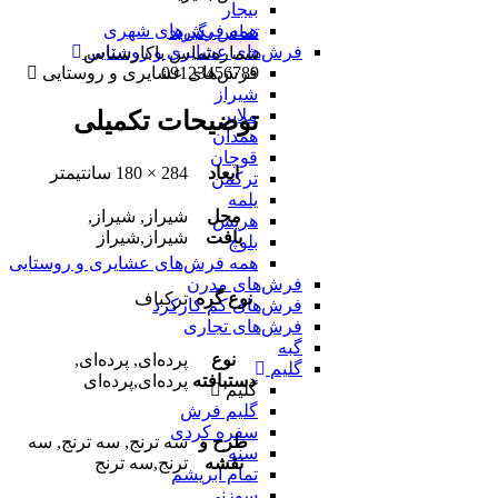
بیجار
همه فرش‌های شهری
تماس بگیرید
فرش‌های عشایری و روستایی
شماره‌تماس‌ با‌کارشناس
فرش‌های عشایری و روستایی
09123456789
شیراز
ملایر
توضیحات تکمیلی
همدان
قوچان
ابعاد
284 × 180 سانتیمتر
ترکمن
یلمه
محل
شیراز, شیراز,
هریس
بافت
شیراز,شیراز
بلوچ
همه فرش‌های عشایری و روستایی
فرش‌های مدرن
نوع گره
ترکباف
فرش‌های کم کارکرد
فرش‌های تجاری
گبه
نوع
پرده‌ای, پرده‌ای,
گلیم
دستبافته
پرده‌ای,پرده‌ای
گلیم
گلیم فرش
سفره کردی
طرح و
سه ترنج, سه ترنج, سه
سنه
نقشه
ترنج,سه ترنج
تمام ابریشم
سوزنی