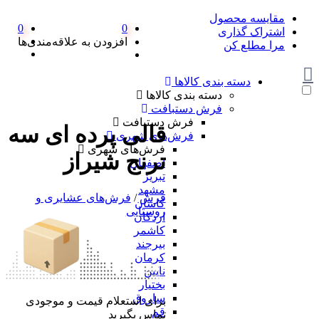
مقایسه محصول
0
0
اشتراک گذاری
افزودن به علاقه‌مندی‌ها
مرا مطلع کن
دسته بندی کالاها
دسته بندی کالاها
فرش دستبافت
فرش دستبافت
قالی پرده ای سه
فرش‌های شهری
فرش‌های شهری
ترنج شیراز
اصفهان
تبریز
مشهد
فرش
/
فرش‌های عشایری و
کاشان
روستایی
اردکان
کاشمر
بیرجند
کرمان
نایین
بختیار
ساروق
برای استعلام قیمت و موجودی
قم
تماس بگیرید