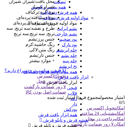
محل بافت
:
شیراز, شیراز,
نیمکت
شیراز,شیراز
همه پشتی و کوسن
نوع گره
:
ترکباف
همه فرش دستبافت
نوع دستبافته
:
پرده‌ای,
مواد اولیه فرش دستباف
پرده‌ای, پرده‌ای,پرده‌ای
مواد اولیه فرش دستباف
طرح و نقشه
:
سه ترنج, سه
پشم ایرانی
ترنج, سه ترنج,سه ترنج
پشم خارجی
جنس پرز
:
پشم
پود ضخیم
رنگ حاشیه
:
کرم
پود نازک
رنگ متن
:
لاکی
چله ابریشم
جنس تار
:
پشم
چله پشم
+ موارد بیشتر
چله پنبه
نخ ابریشم
آیا قیمت مناسب‌تری سراغ دارید؟
همه مواد اولیه فرش دستباف
تحویل اکسپرس
ابزار بافت فرش
پرداخت در محل
ابزار بافت فرش
۷ روز ضمانت بازگشت
قیچی
ضمانت اصل بودن کالا
قلاب
امتیاز محصول
مجموع فرم
0
امتیاز ثبت شده
دفه
0
/5
دار
امکان
تحویل اکسپرس
پودکش
امکان
پشتیبانی 24 ساعته
همه ابزار بافت فرش
امکان
پرداخت در محل
نقشه فرش و تابلو فرش
امکان
۷ روز ضمانت بازگشت
نقشه فرش و تابلو فرش