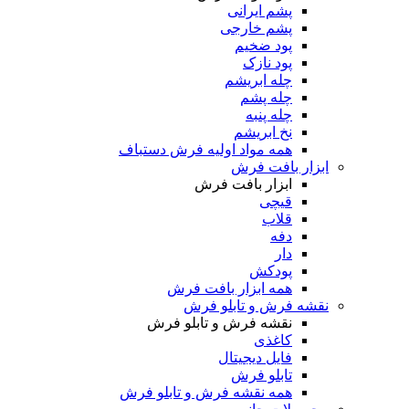
پشم ایرانی
پشم خارجی
پود ضخیم
پود نازک
چله ابریشم
چله پشم
چله پنبه
نخ ابریشم
همه مواد اولیه فرش دستباف
ابزار بافت فرش
ابزار بافت فرش
قیچی
قلاب
دفه
دار
پودکش
همه ابزار بافت فرش
نقشه فرش و تابلو فرش
نقشه فرش و تابلو فرش
کاغذی
فایل دیجیتال
تابلو فرش
همه نقشه فرش و تابلو فرش