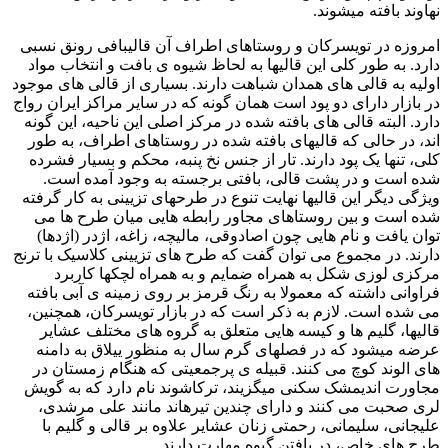
نهاوند بافته میشوند
.
امروزه در تویسرکان و روستاهای اطراف آن قالیبافی رونق نسبی
دارد
.
به طور کلی این قالیها به لحاظ شیوه ی بافت و انتخاب مواد
اولیه به قالی های همدان شباهت دارند
.
بسیاری از قالی های موجود
در بازار دارای دو پود است همان گونه که در سایر مراکز ایران رواج
دارد
.
البته قالی های بافته شده در مرکز اصلی این ناحیه، این گونه
اند، در حالی که قالیهای بافته شده در روستاهای اطراف، به طور
کلی، تنها یک پود دارند
.
تار از جنس نخ پنبه، محکم و بسیار فشرده
شده است و در پشت قالی، بافتی برجسته به وجود آمده است
.
ویژگی دیگر این قالیها نهایت تنوع در طرحهای تزیینی به کار گرفته
شده است و بین روستاهای مجاور رابطه هایی میان طرح ها می
توان یافت و نام هایی چون اصادوقی، مالیچه، زاغه، اژدر
(
اژدها
)
دارند
.
در مجموع می توان گفت که طرح های تزیینی کلاسیک با ترنج
مرکزی لوزی شکل به همراه ضمایم و به همراه لچکها کاربرد
فراوانی داشته که معمولا به رنگ قرمز بر روی زمینه ی آبی بافته
می شده است
.
لازم به ذکر است که در بازار تویسرکان، همچنین،
قالیها، گلیم ها و کیسه هایی متعلق به گروه های مختلف عشایر
عرضه میشود که در فصلهای گرم سال به منظور ییلاق به دامنه
های الوند کوچ می کنند
.
قبیله ی پرجمعیتی که هنگام زمستان در
مجاورت اندیمشک سکنی میگزیند، ترکاشوند نام دارد که به گویش
لری صحبت می کنند و دارای چندین تیرهاند مانند علی مرشدی،
علیجانی، سلیمانی، رحمتی زنان عشایر علاوه بر قالی و گلیم با
طرح های خاص، در بافتن گیوه مهارت دارند
.