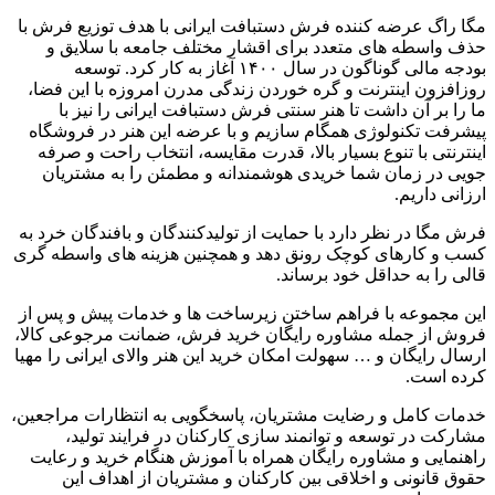
مگا راگ عرضه کننده فرش دستبافت ایرانی با هدف توزیع فرش با
حذف واسطه های متعدد برای اقشار مختلف جامعه با سلایق و
بودجه مالی گوناگون در سال
۱۴۰۰
آغاز به کار کرد
.
توسعه
روزافزون اینترنت و گره خوردن زندگی مدرن امروزه با این فضا،
ما را بر آن داشت تا هنر سنتی فرش دستبافت ایرانی را نیز با
پیشرفت تکنولوژی همگام سازیم و با عرضه این هنر در فروشگاه
اینترنتی با تنوع بسیار بالا، قدرت مقایسه، انتخاب راحت و صرفه
جویی در زمان شما خریدی هوشمندانه و مطمئن را به مشتریان
ارزانی داریم
.
فرش مگا در نظر دارد با حمایت از تولیدکنندگان و بافندگان خرد به
کسب و کارهای کوچک رونق دهد و همچنین هزینه های واسطه گری
قالی را به حداقل خود برساند
.
این مجموعه با فراهم ساختن زیرساخت ها و خدمات پیش و پس از
فروش از جمله مشاوره رایگان خرید فرش، ضمانت مرجوعی کالا،
ارسال رایگان و
…
سهولت امکان خرید این هنر والای ایرانی را مهیا
کرده است
.
خدمات کامل و رضایت مشتریان، پاسخگویی به انتظارات مراجعین،
مشارکت در توسعه و توانمند سازی کارکنان در فرایند تولید،
راهنمایی و مشاوره رایگان همراه با آموزش هنگام خرید و رعایت
حقوق قانونی و اخلاقی بین کارکنان و مشتریان از اهداف این