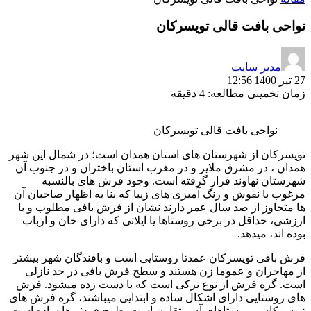
نواحی بافت قالی تویسرکان
مدیر سایت
27 تیر 1400
|
12:56
زمان تخمینی مطالعه: 4 دقیقه
نواحی بافت قالی تویسرکان
تویسرکان از شهرستان های استان همدان است؛ در شمال این شهر
همدان ، در مشرق ملایر و در مغرب استان باختران و در جنوب آن
شهرستان نهاوند قرار گرفته است
.
وجود فرش های بالنسبه
مرغوب با نقوش و رنگ آمیزی های زیبا که بنا به اظهار صاحبان آن
ها متجاوز از صد سال عمر دارند نشان از فرش بافی مطلوب و با
ارزشی، حداقل در برخی روستاها یا ایلاتی که دارای خان و ارباب
بوده اند، میدهد
.
فرش بافی تویسرکان عمدتا روستایی است و بافندگان شهر بیشتر
از مهاجران و عموما زن هستند و سطح فرش بافی در حد نازلی
است
.
گره فرش از نوع ترکی است که با دست زده میشود
.
فرش
های روستایی دارای اشکال ساده و ابتدایی میباشند، گره فرش های
تویسرکان و روستاهای آن متقارن است
.
طرح فرش ها ساده است