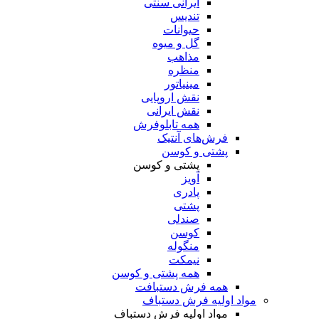
ایرانی سنتی
تندیس
حیوانات
گل و میوه
مذاهب
منظره
مینیاتور
نقش اروپایی
نقش ایرانی
همه تابلوفرش
فرش‌های آنتیک
پشتی و کوسن
پشتی و کوسن
آویز
پادری
پشتی
صندلی
کوسن
منگوله
نیمکت
همه پشتی و کوسن
همه فرش دستبافت
مواد اولیه فرش دستباف
مواد اولیه فرش دستباف