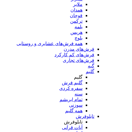
ملایر
همدان
قوچان
ترکمن
یلمه
هریس
بلوچ
همه فرش‌های عشایری و روستایی
فرش‌های مدرن
فرش‌های کم کارکرد
فرش‌های تجاری
گبه
گلیم
گلیم
گلیم فرش
سفره کردی
سنه
تمام ابریشم
سوزنی
همه گلیم
تابلوفرش
تابلوفرش
آیات قرآنی