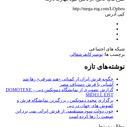
http://mega-rug.com/LOpheu
کپی آدرس
شبکه های اجتماعی
برچسب ها:
تویسرکان
فرش
قالی
نوشته‌های تازه
چگونه فرش ایران از کمپانی «هند شرقی» رها شد
آشنایی با فرش دستباف مصر
گزارش تصویری از نمایشگاه دموتکس دبی – DOMOTEXE
MIDELL EIST
برگزاری مجدد دموتکس ، بزرگترین نمایشگاه فرش و
کفپوش های جهان در دبی
چون دولت سود مستقیمی از فرش ایرانی نمی برد این
صنعت را رها کرده است
مطالب مرتبط