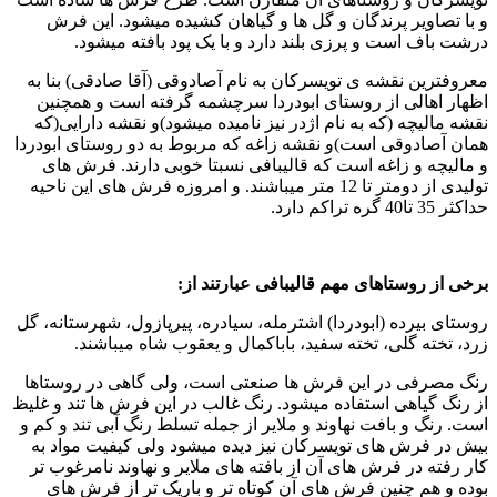
و با تصاویر پرندگان و گل ها و گیاهان کشیده میشود
.
این فرش
درشت باف است و پرزی بلند دارد و با یک پود بافته میشود
.
معروفترین نقشه ی تویسرکان به نام آصادوقی
(
آقا صادقی
)
بنا به
اظهار اهالی از روستای ابودردا سرچشمه گرفته است و همچنین
نقشه مالیچه
(
که به نام اژدر نیز نامیده میشود
)
و نقشه دارایی
(
که
همان آصادوقی است
)
و نقشه زاغه که مربوط به دو روستای ابودردا
و مالیچه و زاغه است که قالیبافی نسبتا خوبی دارند
.
فرش های
تولیدی از دومتر تا
12
متر میباشند
.
و امروزه فرش های این ناحیه
حداکثر
35
تا
40
گره تراکم دارد
.
ب
رخی از روستاهای مهم قالیبافی عبارتند از
:
روستای بیرده
(
ابودردا
)
اشترمله، سیادره، پیرپازول، شهرستانه، گل
زرد، تخته گلی، تخته سفید، باباکمال و یعقوب شاه میباشند
.
رنگ مصرفی در این فرش ها صنعتی است، ولی گاهی در روستاها
از رنگ گیاهی استفاده میشود
.
رنگ غالب در این فرش ها تند و غلیظ
است
.
رنگ و بافت نهاوند و ملایر از جمله تسلط رنگ آبی تند و کم و
بیش در فرش های تویسرکان نیز دیده میشود ولی کیفیت مواد به
کار رفته در فرش های آن از بافته های ملایر و نهاوند نامرغوب تر
بوده و هم چنین فرش های آن کوتاه تر و باریک تر از فرش های