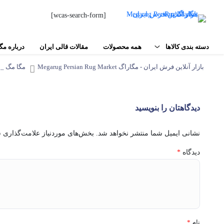
[wcas-search-form]
دسته بندی کالاها
همه محصولات
مقالات قالی ایران
درباره مگ
بازار آنلاین فرش ایران - مگاراگ Megarug Persian Rug Market
مگا مگ _ MegaMag
فرش دستبافت
فرش‌های شهری
مواد اولیه فرش دستباف
اصفهان
دیدگاهتان را بنویسید
تبریز
ابزار بافت فرش
نشانی ایمیل شما منتشر نخواهد شد.
بخش‌های موردنیاز علامت‌گذاری ش
مشهد
نقشه فرش و تابلو فرش
دیدگاه
*
کاشان
محصولات جانبی
اردکان
کاشمر
سایر
بیرجند
نام
*