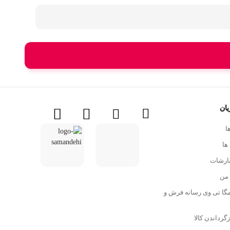
نقش ایرانی
نیمکت
یات قرآنی
ان
ا
ها
ارشات
من
Mega- مگا تی وی رسانه فرش و
زگرداندن کالا