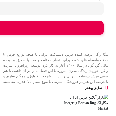
کرمان
مگا راگ عرضه کننده فرش دستبافت ایرانی با هدف توزیع فرش با
حذف واسطه های متعدد برای اقشار مختلف جامعه با سلایق و بودجه
مالی گوناگون در سال
۱۴۰۰
آغاز به کار کرد
.
توسعه روزافزون اینترنت
و گره خوردن زندگی مدرن امروزه با این فضا، ما را بر آن داشت تا هنر
سنتی فرش دستبافت ایرانی را نیز با پیشرفت تکنولوژی همگام سازیم و
با عرضه این هنر در فروشگاه اینترنتی با تنوع بسیار بالا، قدرت مقایسه،
انتخاب راحت و صرفه جویی در زمان شما خریدی هوشمندانه و مطمئن
نمایش بیشتر
را به مشتریان ارزانی داریم
.
فرش مگا در نظر دارد با حمایت از تولیدکنندگان و بافندگان خرد به کسب
و کارهای کوچک رونق دهد و همچنین هزینه های واسطه گری قالی را به
حداقل خود برساند
.
این مجموعه با فراهم ساختن زیرساخت ها و خدمات پیش و پس از