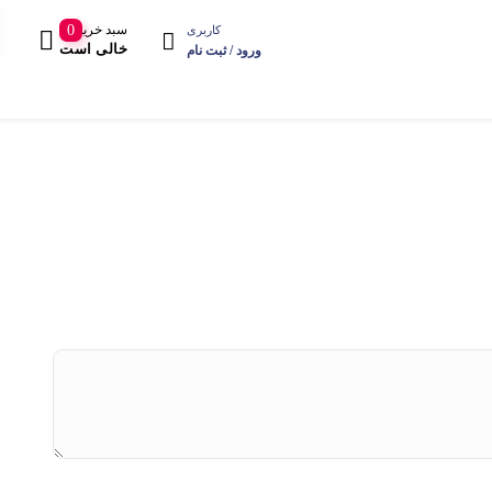
سبد خرید
0
کاربری
خالی است
ورود / ثبت نام
ایرانی سنتی
گبه
فرش‌های آنتیک
تندیس
گلیم
پشتی و کوسن
حیوانات
لیم فرش
آویز
گل و میوه
فره کردی
پادری
مذاهب
نه
پشتی
منظره
مام ابریشم
صندلی
مینیاتور
وزنی
کوسن
نقش اروپایی
منگوله
تابلوفرش